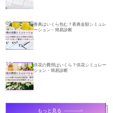
09
香典はいくら包む？香典金額シミュレ
ーション・簡易診断
10
供花の費用はいくら？供花シミュレー
ション・簡易診断
もっと見る