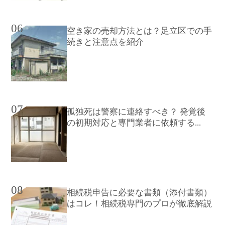
06
空き家の売却方法とは？足立区での手
続きと注意点を紹介
07
孤独死は警察に連絡すべき？ 発覚後
の初期対応と専門業者に依頼する...
08
相続税申告に必要な書類（添付書類）
はコレ！相続税専門のプロが徹底解説