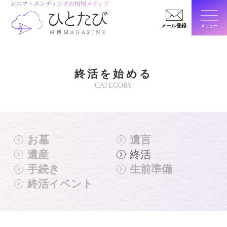
メール登録
メニュー
閉じ
終活を始める
CATEGORY
お墓
遺言
遺産
終活
手続き
生前準備
終活イベント