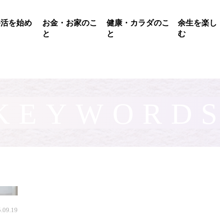
終活を始め
お金・お家のこ
健康・カラダのこ
余生を楽し
る
と
と
む
KEYWORD
.09.19