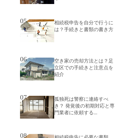
05
相続税申告を自分で行うに
は？手続きと書類の書き方
06
空き家の売却方法とは？足
立区での手続きと注意点を
紹介
07
孤独死は警察に連絡すべ
き？ 発覚後の初期対応と専
門業者に依頼する...
08
相続税申告に必要な書類