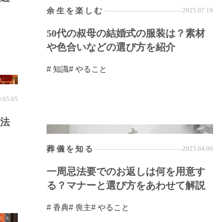
余生を楽しむ
2025.07.19
50代の叔母の結婚式の服装は？素材
や色合いなどの選び方を紹介
# 知識
# やること
.05.05
法
葬儀を知る
2025.04.06
一周忌法要でのお返しは何を用意す
る？マナーと選び方をあわせて解説
# 香典
# 喪主
# やること