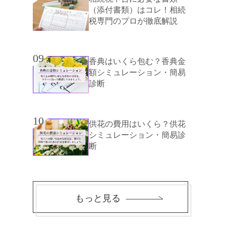
（添付書類）はコレ！相続
税専門のプロが徹底解説
09
香典はいくら包む？香典金
額シミュレーション・簡易
診断
10
供花の費用はいくら？供花
シミュレーション・簡易診
断
もっと見る