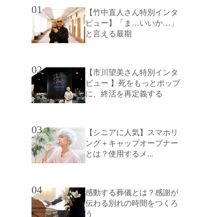
01
【竹中直人さん特別インタ
ビュー】「ま…いいか…」
と言える最期
02
【市川望美さん特別インタ
ビュー 】死をもっとポップ
に、終活を再定義する
03
【シニアに人気】スマホリ
ング＋キャップオープナー
とは？使用するメ...
04
感動する葬儀とは？感謝が
伝わる別れの時間をつくろ
う