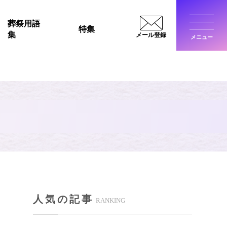
葬祭用語
特集
集
メール登録
メニュー
閉じ
S
人気の記事
RANKING