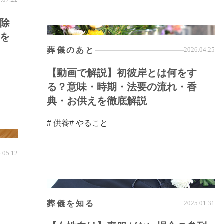
除
を
葬儀のあと
2026.04.25
【動画で解説】初彼岸とは何をす
る？意味・時期・法要の流れ・香
典・お供えを徹底解説
# 供養
# やること
.05.12
葬儀を知る
2025.01.31