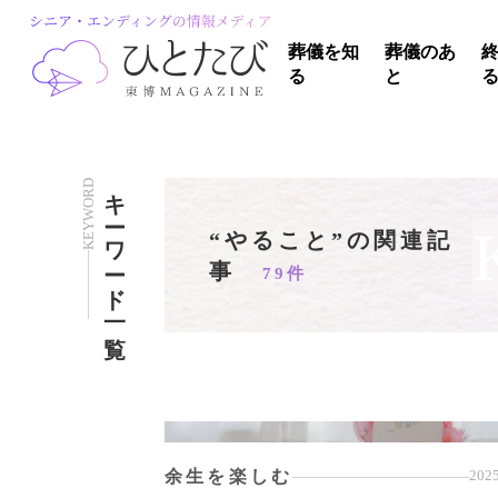
葬儀を知
葬儀のあ
る
と
KEYWORD
キーワード一覧
“やること”の関連記
事
79件
余生を楽しむ
2025