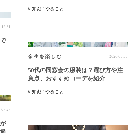
# 知識
# やること
.12.31
で
余生を楽しむ
2026.05.05
50代の同窓会の服装は？選び方や注
意点、おすすめコーデを紹介
# 知識
# やること
.07.27
きが
過