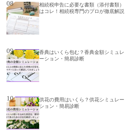
08
相続税申告に必要な書類（添付書類）
はコレ！相続税専門のプロが徹底解説
09
香典はいくら包む？香典金額シミュレ
ーション・簡易診断
10
供花の費用はいくら？供花シミュレー
ション・簡易診断