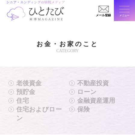
メール登録
メニュー
閉じ
お金・お家のこと
CATEGORY
老後資金
不動産投資
預貯金
ローン
住宅
金融資産運用
住宅およびロー
保険
ン