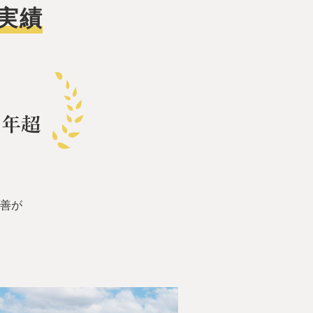
実績
博善が