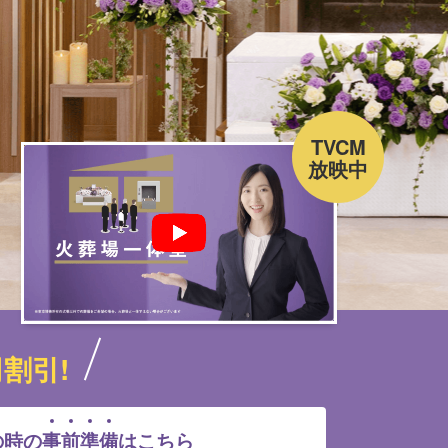
TVCM
放映中
割引!
の時の
事
前
準
備
はこちら