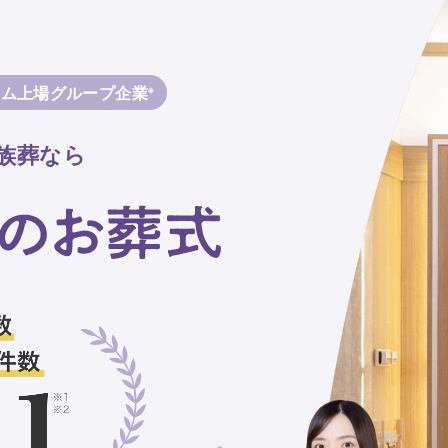
イム上場グループ企業
※
族葬なら