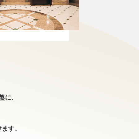
盤に、
けます。