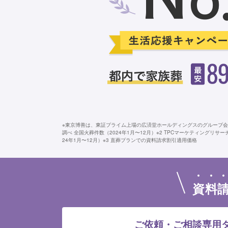
※東京博善は、東証プライム上場の広済堂ホールディングスのグループ会社
調べ 全国火葬件数（2024年1月〜12月）※2 TPCマーケティングリサ
24年1月〜12月）※3 直葬プランでの資料請求割引適用価格
資
料
ご依頼・ご相談専用