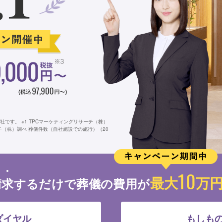
です。 ※1 TPCマーケティングリサーチ（株）
ーチ（株）調べ 葬儀件数（自社施設での施行）（20
10
最大
万円
請
求
するだけで葬儀の費用が
ダイヤル
もしも