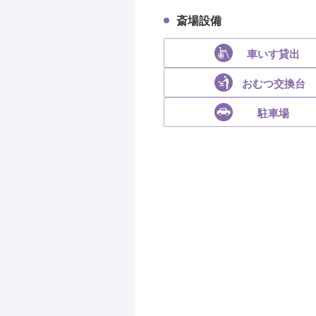
斎場設備
車いす貸出
おむつ交換台
駐車場