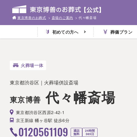
東京博善のお葬式
>
斎場のご案内
>
代々幡斎場
初めての方へ
葬儀プラン
火葬場一体
東京都渋谷区｜火葬場併設斎場
代々幡斎場
東京博善
東京都渋谷区西原2-42-1
京王新線 幡ヶ谷駅 徒歩6分
0120561109
通話
24時間
無料
365日