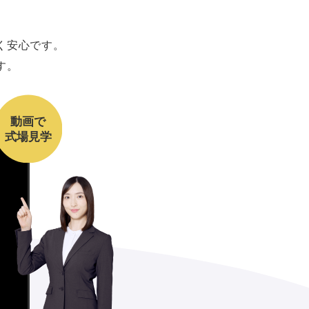
、
く安心です。
す。
動画で
式場見学