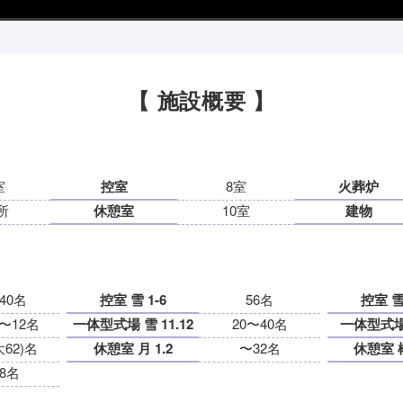
【 施設概要 】
室
控室
8室
火葬炉
所
休憩室
10室
建物
40名
控室 雪 1-6
56名
控室 雪 
〜12名
一体型式場 雪 11.12
20〜40名
一体型式場 
大62)名
休憩室 月 1.2
〜32名
休憩室 椿
8名