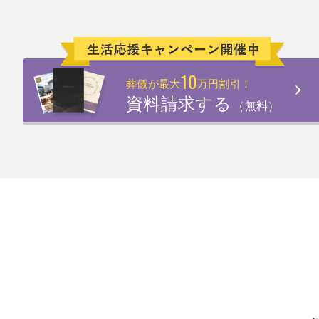
10
葬儀が最大
万円割引！
資料請求する
（無料）