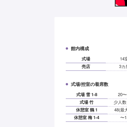
館内構成
式場
14
売店
3カ
式場/控室の着席数
式場 雪 1-8
20〜
式場 竹
少人数
休憩室 鶴 1
48(最
休憩室 梅 1-4
〜1