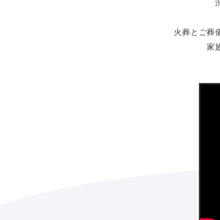
火葬とご葬
家