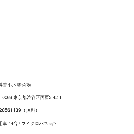
博善 代々幡斎場
1-0066 東京都渋谷区西原2-42-1
20561109
（無料）
車 44台 / マイクロバス 5台