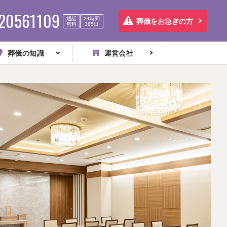
20561109
通話
24時間
葬儀をお急ぎの方
無料
365日
葬儀の知識
運営会社