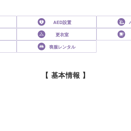
AED設置
更衣室
喪服レンタル
【 基本情報 】