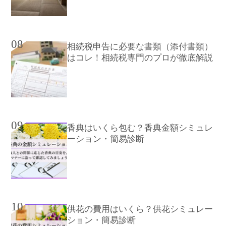
08
相続税申告に必要な書類（添付書類）
はコレ！相続税専門のプロが徹底解説
09
香典はいくら包む？香典金額シミュレ
ーション・簡易診断
10
供花の費用はいくら？供花シミュレー
ション・簡易診断