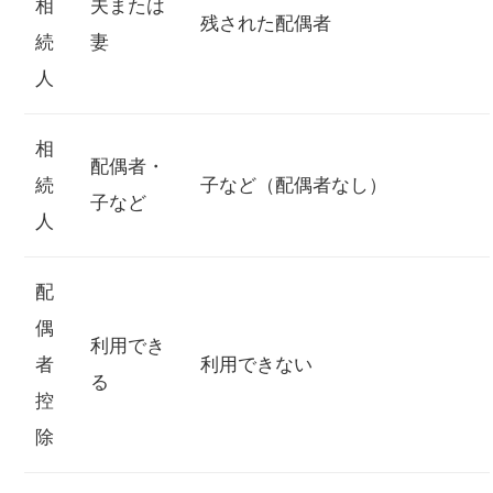
相
夫または
残された配偶者
続
妻
人
相
配偶者・
続
子など（配偶者なし）
子など
人
配
偶
利用でき
者
利用できない
る
控
除