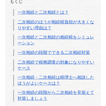
もくじ
一次相続と二次相続とは？
二次相続のほうが相続税負担が大きくな
りやすい理由は？
一次相続と二次相続の相続税をシミュレ
ーション
一次相続の段階でできる二次相続対策
二次相続で税務調査の対象になりやすい
ケース
一次相続・二次相続は税理士へ相談した
ほうがよいケースは？
一次相続の段階から二次相続を見据えて
対策しましょう