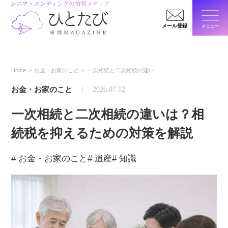
メール登録
メニュー
閉じ
Home
お金・お家のこと
一次相続と二次相続の違い...
お金・お家のこと
2026.07.12
一次相続と二次相続の違いは？相
続税を抑えるための対策を解説
# お金・お家のこと
# 遺産
# 知識