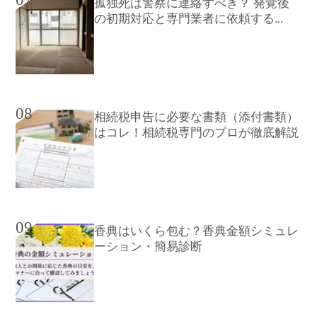
孤独死は警察に連絡すべき？ 発覚後
の初期対応と専門業者に依頼する...
08
相続税申告に必要な書類（添付書類）
はコレ！相続税専門のプロが徹底解説
09
香典はいくら包む？香典金額シミュレ
ーション・簡易診断