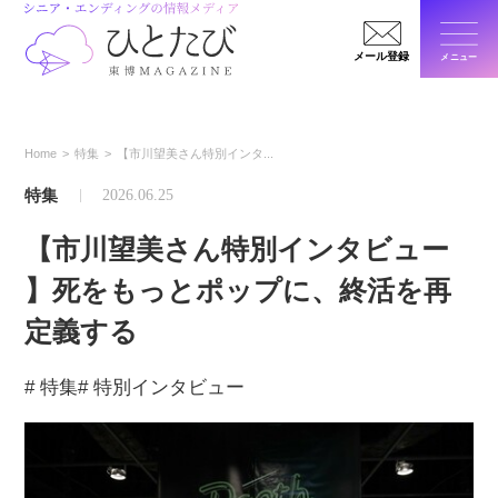
メール登録
メニュー
閉じ
Home
特集
【市川望美さん特別インタ...
特集
2026.06.25
【市川望美さん特別インタビュー
】死をもっとポップに、終活を再
定義する
# 特集
# 特別インタビュー