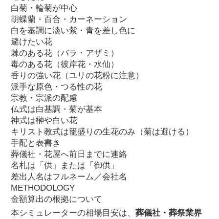
白菊・輪菊が中心
胡蝶蘭・百合・カーネーション
白を基調に淡い紫・青を差し色に
避けたい花
棘のある花（バラ・アザミ）
毒のある花（彼岸花・水仙）
香りの強い花（ユリの花粉に注意）
派手な原色・つる性の花
宗教・宗派の配慮
仏式は白基調・菊が基本
神式は榊や白い花
キリスト教式は籠盛りの生花のみ（菊は避ける）
手配と表書き
葬儀社・花屋へ前日までに連絡
名札は「供」または「御供」
差出人名はフルネーム／会社名
METHODOLOGY
金額算出の根拠について
本シミュレーターの相場目安は、
葬儀社・葬祭業界