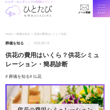
メール登録
メニュー
閉じ
Home
葬儀を知る
供花の費用はいくら？供花...
葬儀を知る
2026.06.19
供花の費用はいくら？供花シミュ
レーション・簡易診断
# 葬儀を知る
# 仏花