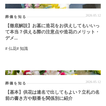
2026.05.12
葬儀を知る
【徹底解説】お墓に造花をお供えしてもいいっ
て本当？供える際の注意点や造花のメリット・
デメ...
# 仏花
# 知識
2026.05.12
葬儀を知る
【基本】供花は連名で出してもよい？立札の名
前の書き方や順番を関係別に紹介