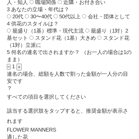
人・知人
職場関係
近隣・お付き合い
3
あなたの立場・年代は？
20代
30〜40代
50代以上
会社・団体として
4
供花のスタイルは？
籠盛り（1基）
標準・現代主流
籠盛り（1対）
2
基セット
スタンド花（1基）
大きめ
スタンド花
（1対）
立派に
5
何名の連名で出されますか？
（お一人の場合は1の
まま）
1
−
＋
連名の場合、総額を人数で割った金額が一人分の目
安です
？
すべての項目を選択してください
該当する選択肢をタップすると、推奨金額が表示さ
れます
FLOWER MANNERS
適した花