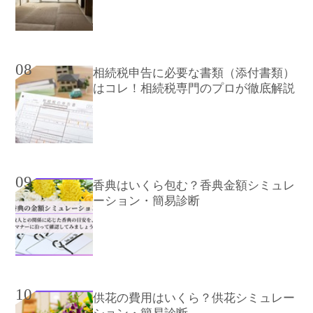
08
相続税申告に必要な書類（添付書類）
はコレ！相続税専門のプロが徹底解説
09
香典はいくら包む？香典金額シミュレ
ーション・簡易診断
10
供花の費用はいくら？供花シミュレー