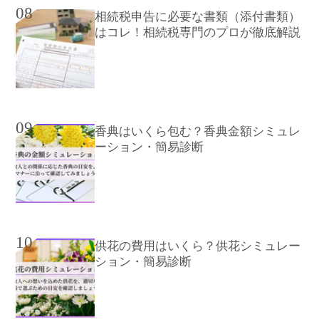
08
相続税申告に必要な書類（添付書類）
はコレ！相続税専門のプロが徹底解説
09
香典はいくら包む？香典金額シミュレ
ーション・簡易診断
10
供花の費用はいくら？供花シミュレー
ション・簡易診断