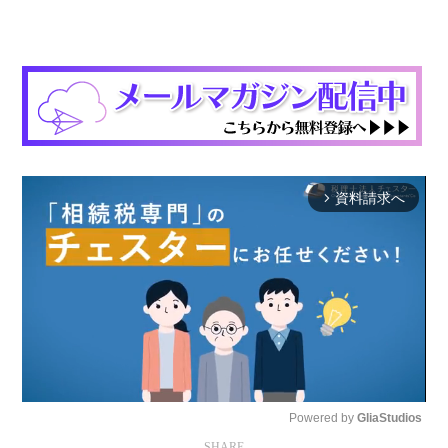
資料請求へ
arrow_forward_ios
Powered by 
GliaStudios
SHARE