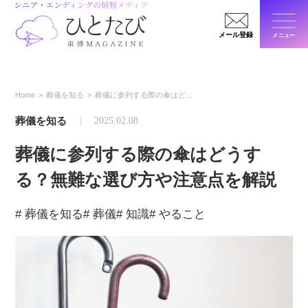
メール登録
メニュー
閉じ
Home
葬儀を知る
葬儀に参列する際の傘はど...
葬儀を知る
2025.02.08
葬儀に参列する際の傘はどうす
る？無難な選び方や注意点を解説
# 葬儀を知る
# 葬儀
# 知識
# やること