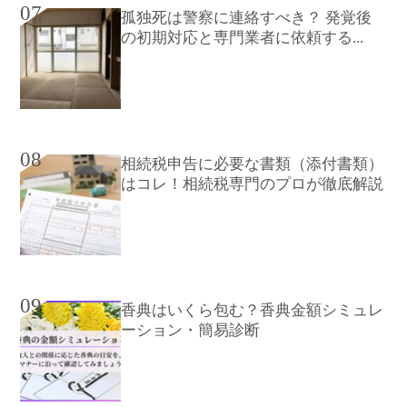
07
孤独死は警察に連絡すべき？ 発覚後
の初期対応と専門業者に依頼する...
08
相続税申告に必要な書類（添付書類）
はコレ！相続税専門のプロが徹底解説
09
香典はいくら包む？香典金額シミュレ
ーション・簡易診断