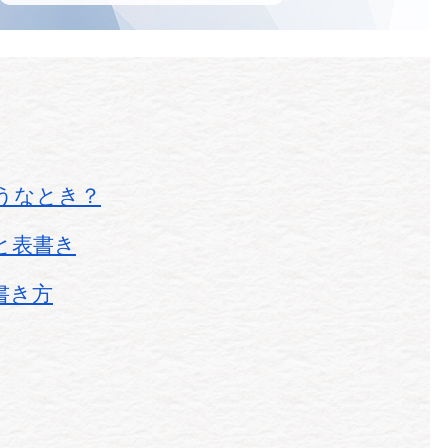
うなとき？
と表書き
書き方