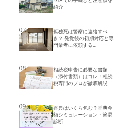
立区での手続きと注意点を
紹介
07
孤独死は警察に連絡すべ
き？ 発覚後の初期対応と専
門業者に依頼する...
08
相続税申告に必要な書類
（添付書類）はコレ！相続
税専門のプロが徹底解説
09
香典はいくら包む？香典金
額シミュレーション・簡易
診断