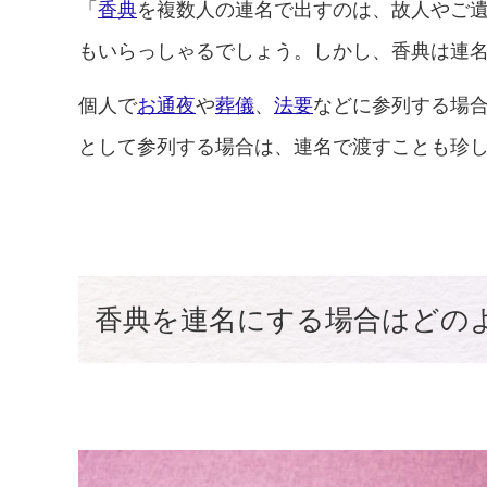
「
香典
を複数人の連名で出すのは、故人やご
もいらっしゃるでしょう。しかし、香典は連
個人で
お通夜
や
葬儀
、
法要
などに参列する場
として参列する場合は、連名で渡すことも珍
香典を連名にする場合はどの