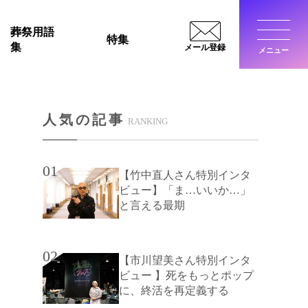
葬祭用語
特集
集
メール登録
メニュー
閉じ
人気の記事
RANKING
01
【竹中直人さん特別インタ
ビュー】「ま…いいか…」
と言える最期
02
【市川望美さん特別インタ
ビュー 】死をもっとポップ
に、終活を再定義する