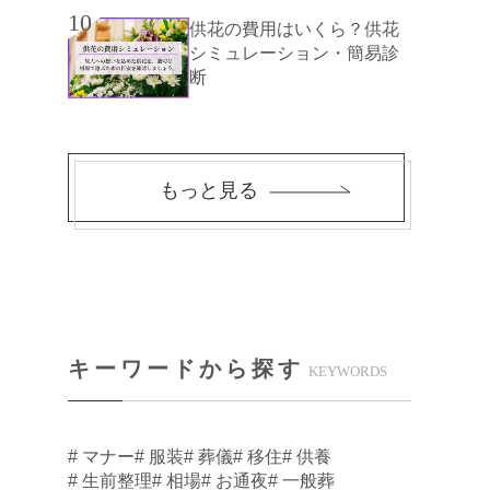
10
供花の費用はいくら？供花
シミュレーション・簡易診
断
もっと見る
キーワードから探す
KEYWORDS
# マナー
# 服装
# 葬儀
# 移住
# 供養
# 生前整理
# 相場
# お通夜
# 一般葬