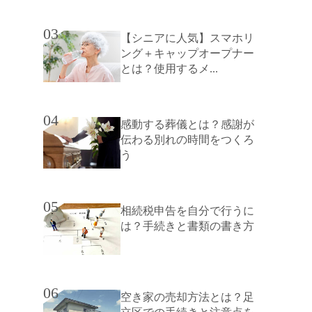
03
【シニアに人気】スマホリ
ング＋キャップオープナー
とは？使用するメ...
04
感動する葬儀とは？感謝が
伝わる別れの時間をつくろ
う
05
相続税申告を自分で行うに
は？手続きと書類の書き方
06
空き家の売却方法とは？足