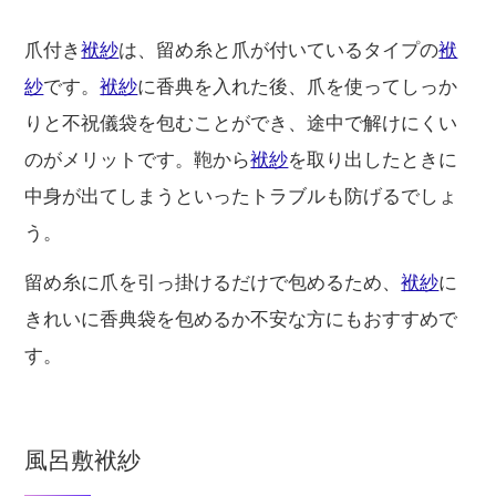
爪付き
袱紗
は、留め糸と爪が付いているタイプの
袱
紗
です。
袱紗
に香典を入れた後、爪を使ってしっか
りと不祝儀袋を包むことができ、途中で解けにくい
のがメリットです。鞄から
袱紗
を取り出したときに
中身が出てしまうといったトラブルも防げるでしょ
う。
留め糸に爪を引っ掛けるだけで包めるため、
袱紗
に
きれいに香典袋を包めるか不安な方にもおすすめで
す。
風呂敷袱紗