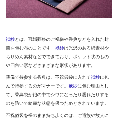
袱紗
とは、冠婚葬祭のご祝儀や香典などを入れた封
筒を包む布のことです。
袱紗
は光沢のある綿素材や
ちりめん素材などでできており、ポケット状のもの
や四角い形などさまざまな形状があります。
葬儀で持参する香典は、不祝儀袋に入れて
袱紗
に包
んで持参するのがマナーです。
袱紗
に包む理由とし
て、香典袋が鞄の中でシワになったり濡れたりする
のを防いで綺麗な状態を保つためとされています。
不祝儀袋を裸のまま持ち歩くのは、ご遺族や故人に