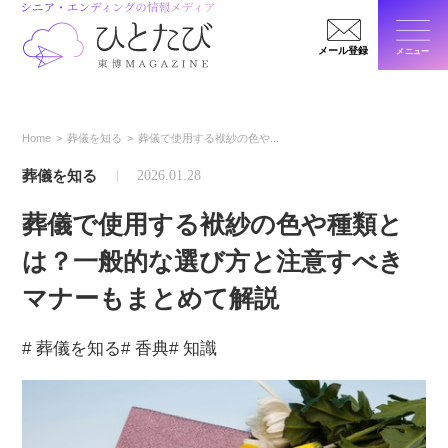
メール登録
メニュー
閉じ
Home
葬儀を知る
葬儀で使用する袱紗の色や...
葬儀を知る
2026.01.28
葬儀で使用する袱紗の色や種類と
は？一般的な選び方と注意すべき
マナーもまとめて解説
# 葬儀を知る
# 香典
# 知識