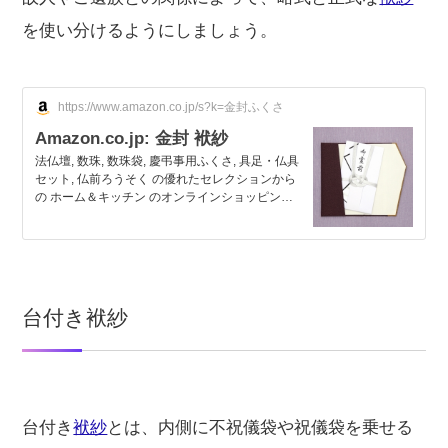
を使い分けるようにしましょう。
https://www.amazon.co.jp/s?k=金封ふくさ
Amazon.co.jp: 金封 袱紗
法仏壇, 数珠, 数珠袋, 慶弔事用ふくさ, 具足・仏具
セット, 仏前ろうそく の優れたセレクションから
の ホーム＆キッチン のオンラインショッピング
などを毎日低価格でお届けしています。
台付き袱紗
台付き
袱紗
とは、内側に不祝儀袋や祝儀袋を乗せる