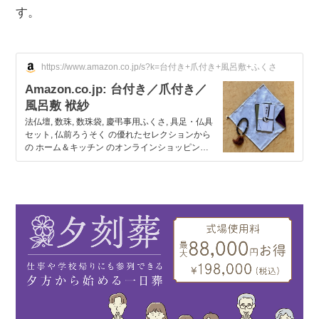
す。
https://www.amazon.co.jp/s?k=台付き+爪付き+風呂敷+ふくさ
Amazon.co.jp: 台付き／爪付き／
風呂敷 袱紗
法仏壇, 数珠, 数珠袋, 慶弔事用ふくさ, 具足・仏具
セット, 仏前ろうそく の優れたセレクションから
の ホーム＆キッチン のオンラインショッピング
などを毎日低価格でお届けしています。