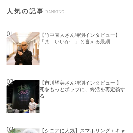
人気の記事
RANKING
01
【竹中直人さん特別インタビュー】
「ま…いいか…」と言える最期
02
【市川望美さん特別インタビュー 】
死をもっとポップに、終活を再定義す
る
03
【シニアに人気】スマホリング＋キャ