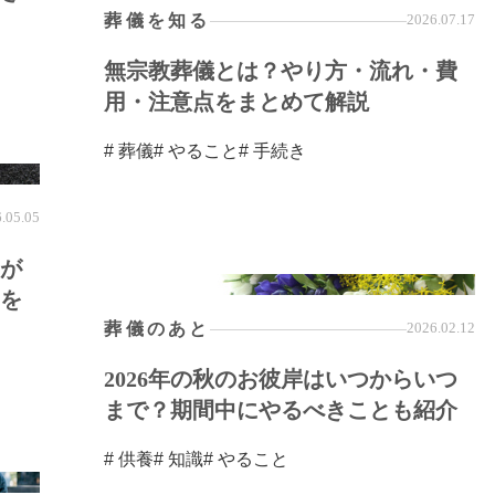
葬儀を知る
2026.07.17
無宗教葬儀とは？やり方・流れ・費
用・注意点をまとめて解説
# 葬儀
# やること
# 手続き
.05.05
が
を
葬儀のあと
2026.02.12
2026年の秋のお彼岸はいつからいつ
まで？期間中にやるべきことも紹介
# 供養
# 知識
# やること