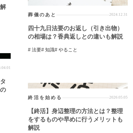
解
葬儀のあと
2024.12.31
四十九日法要のお返し（引き出物）
の相場は？香典返しとの違いも解説
# 法要
# 知識
# やること
.04.01
タ
の
終活を始める
2026.05.05
【終活】身辺整理の方法とは？整理
をするものや早めに行うメリットも
解説