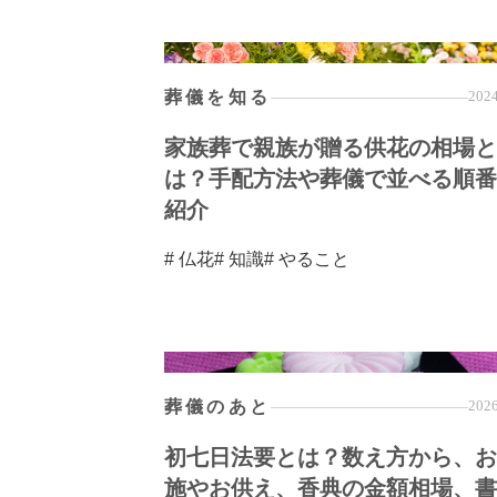
葬儀を知る
2024
家族葬で親族が贈る供花の相場と
は？手配方法や葬儀で並べる順番
紹介
# 仏花
# 知識
# やること
葬儀のあと
2026
初七日法要とは？数え方から、お
施やお供え、香典の金額相場、書