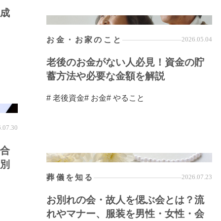
成
お金・お家のこと
2026.05.04
老後のお金がない人必見！資金の貯
蓄方法や必要な金額を解説
# 老後資金
# お金
# やること
.07.30
合
別
葬儀を知る
2026.07.23
お別れの会・故人を偲ぶ会とは？流
れやマナー、服装を男性・女性・会