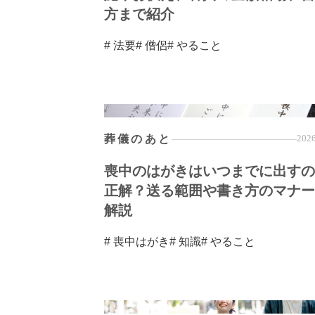
方まで紹介
# 法要
# 僧侶
# やること
葬儀のあと
2026
喪中のはがきはいつまでに出すの
正解？送る範囲や書き方のマナー
解説
# 喪中はがき
# 知識
# やること