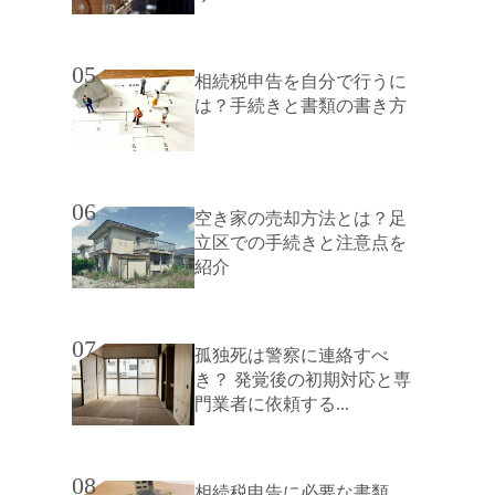
05
相続税申告を自分で行うに
は？手続きと書類の書き方
06
空き家の売却方法とは？足
立区での手続きと注意点を
紹介
07
孤独死は警察に連絡すべ
き？ 発覚後の初期対応と専
門業者に依頼する...
08
相続税申告に必要な書類