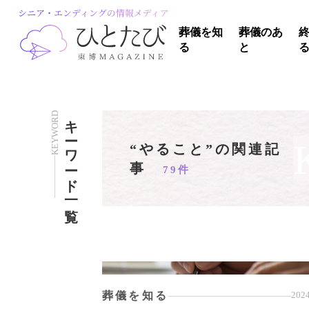
葬儀を知
葬儀のあ
る
と
KEYWORD
キーワード一覧
“やること”の関連記
事
79件
葬儀を知る
2024