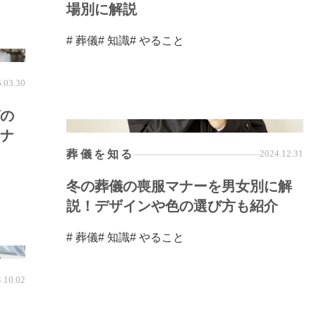
場別に解説
# 葬儀
# 知識
# やること
.03.30
の
ナ
葬儀を知る
2024.12.31
冬の葬儀の喪服マナーを男女別に解
説！デザインや色の選び方も紹介
# 葬儀
# 知識
# やること
.10.02