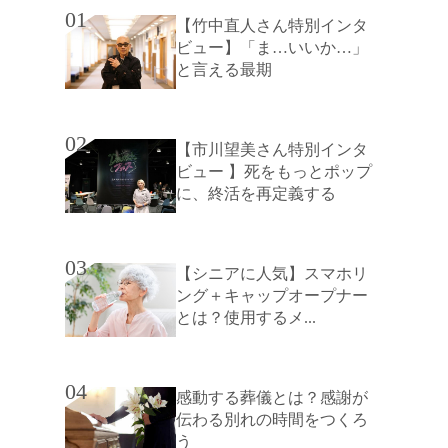
01
【竹中直人さん特別インタ
ビュー】「ま…いいか…」
と言える最期
02
【市川望美さん特別インタ
ビュー 】死をもっとポップ
に、終活を再定義する
03
【シニアに人気】スマホリ
ング＋キャップオープナー
とは？使用するメ...
04
感動する葬儀とは？感謝が
伝わる別れの時間をつくろ
う