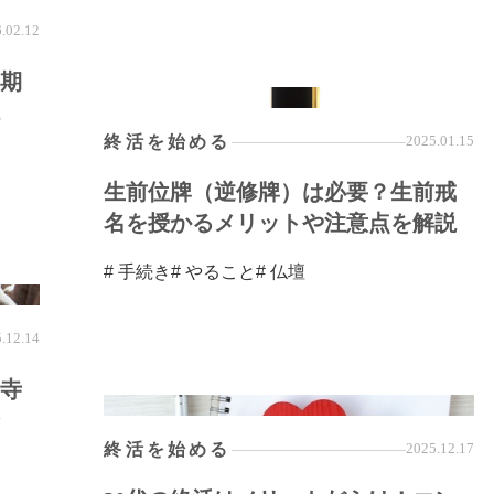
.02.12
岸期
終活を始める
2025.01.15
生前位牌（逆修牌）は必要？生前戒
名を授かるメリットや注意点を解説
# 手続き
# やること
# 仏壇
.12.14
寺
終活を始める
2025.12.17