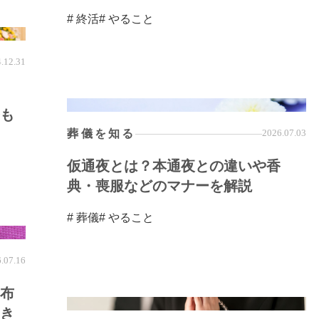
# 終活
# やること
.12.31
も
葬儀を知る
2026.07.03
仮通夜とは？本通夜との違いや香
典・喪服などのマナーを解説
# 葬儀
# やること
.07.16
布
き