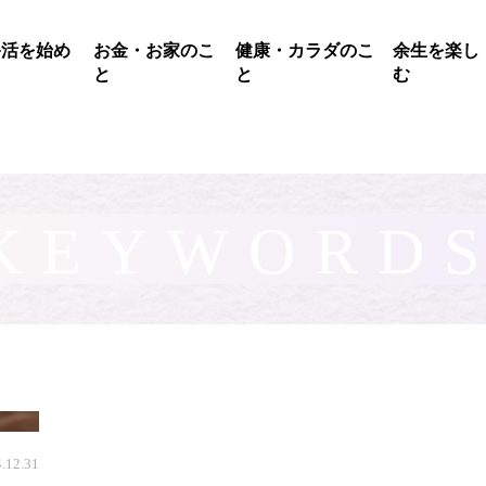
終活を始め
お金・お家のこ
健康・カラダのこ
余生を楽し
る
と
と
む
KEYWORD
.12.31