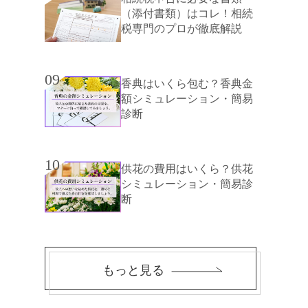
（添付書類）はコレ！相続
税専門のプロが徹底解説
09
香典はいくら包む？香典金
額シミュレーション・簡易
診断
10
供花の費用はいくら？供花
シミュレーション・簡易診
断
もっと見る