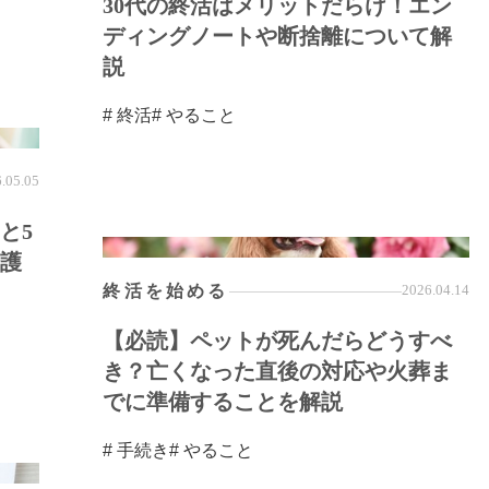
30代の終活はメリットだらけ！エン
ディングノートや断捨離について解
説
# 終活
# やること
.05.05
と5
護
終活を始める
2026.04.14
【必読】ペットが死んだらどうすべ
き？亡くなった直後の対応や火葬ま
でに準備することを解説
# 手続き
# やること