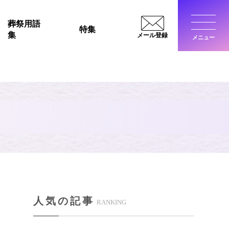
葬祭用語
特集
集
メール登録
メニュー
閉じ
S
人気の記事
RANKING