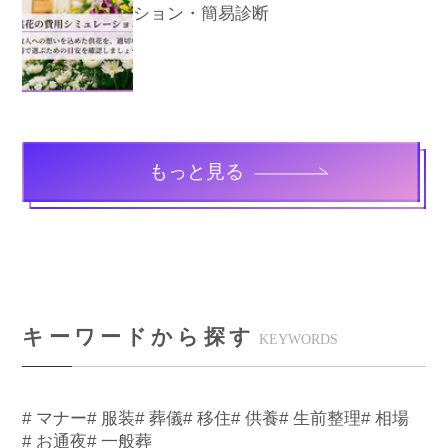
ション・簡易診断
もっと見る
キーワードから探す
KEYWORDS
# マナー
# 服装
# 葬儀
# 移住
# 供養
# 生前整理
# 相場
# お通夜
# 一般葬