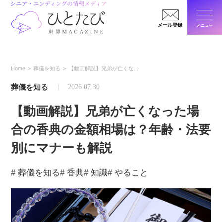
メール登録
メニュー
閉じ
Home
葬儀を知る
【動画解説】兄弟が亡くな...
葬儀を知る
2026.07.30
【動画解説】兄弟が亡くなった場
合の香典の金額相場は？年齢・法要
別にマナーも解説
# 葬儀を知る
# 香典
# 知識
# やること