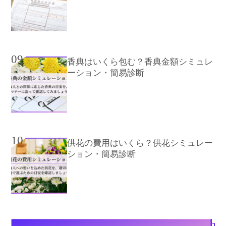
09
香典はいくら包む？香典金額シミュレ
ーション・簡易診断
10
供花の費用はいくら？供花シミュレー
ション・簡易診断