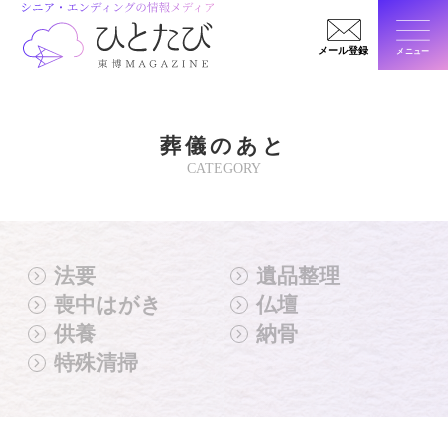
メール登録
メニュー
閉じ
葬儀のあと
CATEGORY
法要
遺品整理
喪中はがき
仏壇
供養
納骨
特殊清掃