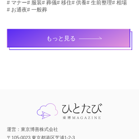
# マナー
# 服装
# 葬儀
# 移住
# 供養
# 生前整理
# 相場
# お通夜
# 一般葬
もっと見る
運営：東京博善株式会社
〒105-0023 東京都港区芝浦1-2-3