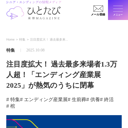
メール登録
メニュー
閉じ
Home
特集
注目度拡大！ 過去最多来...
特集
2025.10.08
注目度拡大！ 過去最多来場者1.3万
人超！「エンディング産業展
2025」が熱気のうちに閉幕
# 特集
# エンディング産業展
# 生前葬
# 供養
# 終活
# 棺