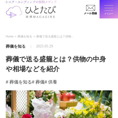
メール登録
メニュー
閉じ
Home
葬儀を知る
葬儀で送る盛籠とは？供物...
葬儀を知る
2025.05.29
葬儀で送る盛籠とは？供物の中身
や相場などを紹介
# 葬儀を知る
# 葬儀
# 供養