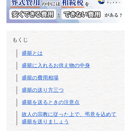
もくじ
盛籠とは
盛籠に入れるお供え物の中身
盛籠の費用相場
盛籠の送り方三つ
盛籠を送るときの注意点
故人の宗教に従った上で、弔意を込めて
盛籠を送りましょう