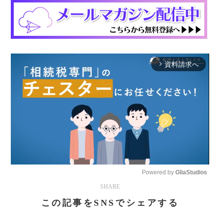
資料請求へ
arrow_forward_ios
Powered by 
GliaStudios
SHARE
Mute
この記事をSNSでシェアする