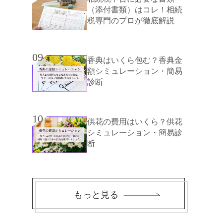
（添付書類）はコレ！相続
税専門のプロが徹底解説
09
香典はいくら包む？香典金
額シミュレーション・簡易
診断
10
供花の費用はいくら？供花
シミュレーション・簡易診
断
もっと見る