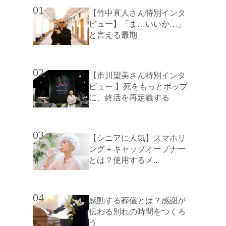
01
【竹中直人さん特別インタ
ビュー】「ま…いいか…」
と言える最期
02
【市川望美さん特別インタ
ビュー 】死をもっとポップ
に、終活を再定義する
03
【シニアに人気】スマホリ
ング＋キャップオープナー
とは？使用するメ...
04
感動する葬儀とは？感謝が
伝わる別れの時間をつくろ
う