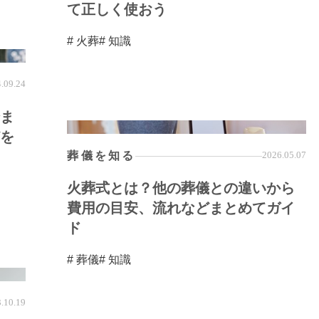
て正しく使おう
# 火葬
# 知識
.09.24
ま
を
葬儀を知る
2026.05.07
火葬式とは？他の葬儀との違いから
費用の目安、流れなどまとめてガイ
ド
# 葬儀
# 知識
.10.19