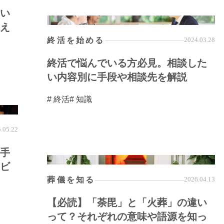
い
え
終活を始める
2024.03.28
終活で悩んでいる方必見。相談した
い内容別に手段や相談先を解説
# 終活
# 知識
.05.22
手
ビ
葬儀を知る
2026.04.13
【必読】「荼毘」と「火葬」の違い
って？それぞれの意味や語源を知っ