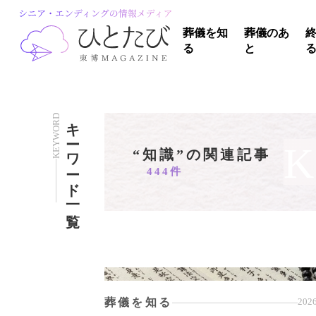
葬儀を知
葬儀のあ
る
と
KEYWORD
キーワード一覧
“知識”の関連記事
444件
葬儀を知る
2026