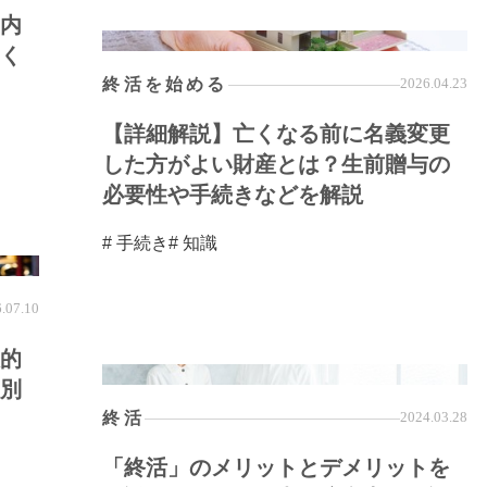
内
く
終活を始める
2026.04.23
【詳細解説】亡くなる前に名義変更
した方がよい財産とは？生前贈与の
必要性や手続きなどを解説
# 手続き
# 知識
.07.10
的
別
終活
2024.03.28
「終活」のメリットとデメリットを