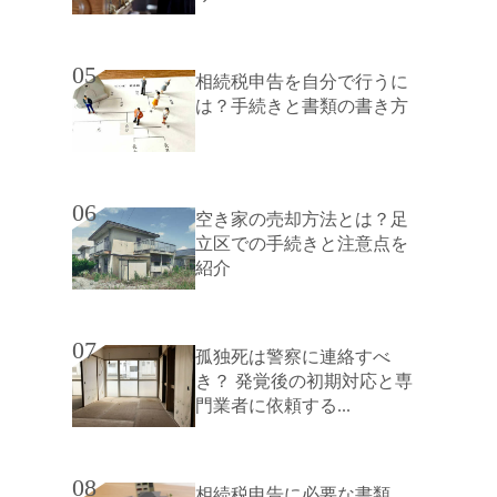
05
相続税申告を自分で行うに
は？手続きと書類の書き方
06
空き家の売却方法とは？足
立区での手続きと注意点を
紹介
07
孤独死は警察に連絡すべ
き？ 発覚後の初期対応と専
門業者に依頼する...
08
相続税申告に必要な書類