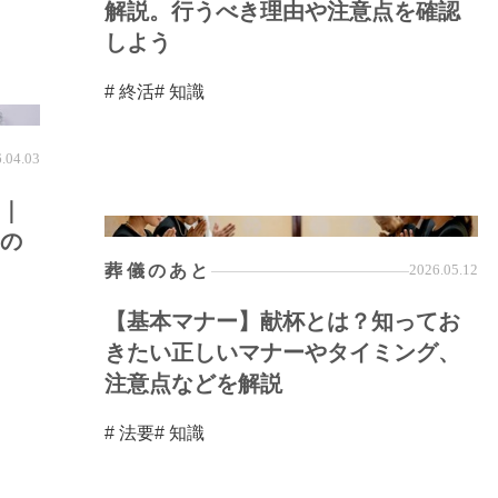
解説。行うべき理由や注意点を確認
しよう
# 終活
# 知識
.04.03
｜
の
葬儀のあと
2026.05.12
【基本マナー】献杯とは？知ってお
きたい正しいマナーやタイミング、
注意点などを解説
# 法要
# 知識