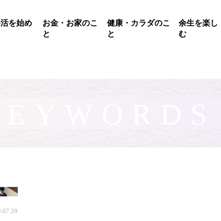
終活を始め
お金・お家のこ
健康・カラダのこ
余生を楽し
る
と
と
む
KEYWORDS
.07.29