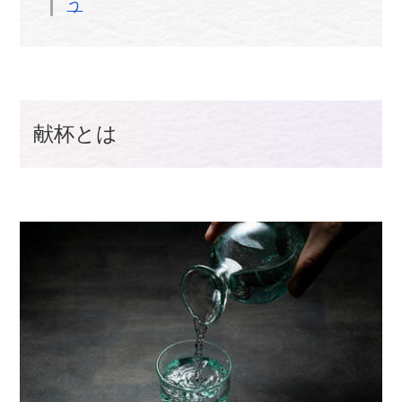
う
献杯とは