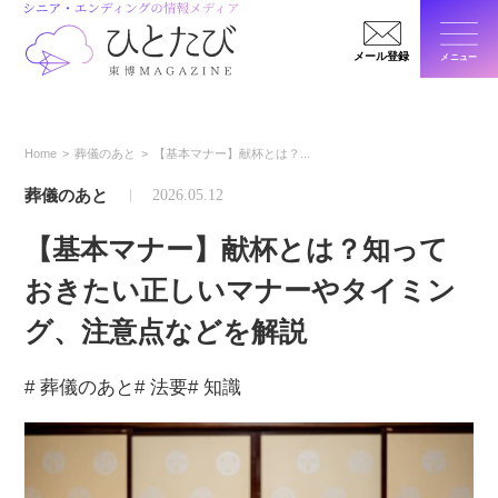
メール登録
メニュー
閉じ
Home
葬儀のあと
【基本マナー】献杯とは？...
葬儀のあと
2026.05.12
【基本マナー】献杯とは？知って
おきたい正しいマナーやタイミン
グ、注意点などを解説
# 葬儀のあと
# 法要
# 知識