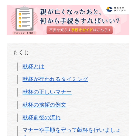
もくじ
献杯とは
献杯が行われるタイミング
献杯の正しいマナー
献杯の挨拶の例文
献杯前後の流れ
マナーや手順を守って献杯を行いましょ