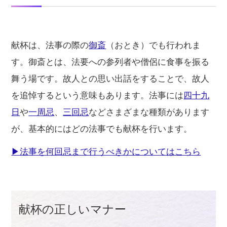
献杯は、法事の際の
御斎
（おとき）でも行われま
す。御斎とは、法要への参列者や僧侶に食事を振る
舞う場です。故人との思い出話をすることで、故人
を追悼するという意味もあります。法事には
四十九
日
や
一周忌
、
三回忌
などさまざまな種類があります
が、基本的にはどの法事でも献杯を行います。
▶法事を何回忌まで行うべきかについてはこちら
献杯の正しいマナー