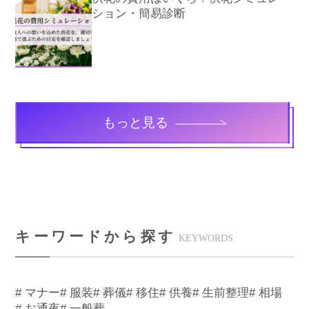
ション・簡易診断
もっと見る
キーワードから探す
KEYWORDS
# マナー
# 服装
# 葬儀
# 移住
# 供養
# 生前整理
# 相場
# お通夜
# 一般葬