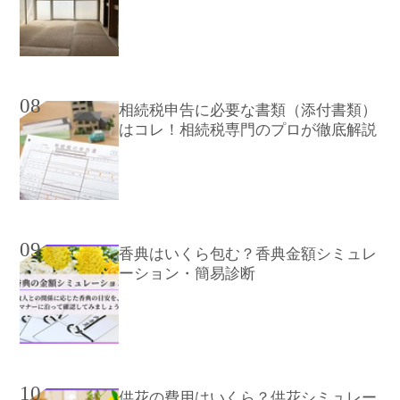
08
相続税申告に必要な書類（添付書類）
はコレ！相続税専門のプロが徹底解説
09
香典はいくら包む？香典金額シミュレ
ーション・簡易診断
10
供花の費用はいくら？供花シミュレー