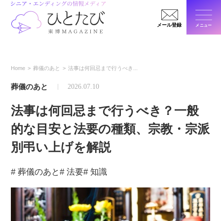
メール登録
メニュー
閉じ
Home
葬儀のあと
法事は何回忌まで行うべき...
葬儀のあと
2026.07.10
法事は何回忌まで行うべき？一般
的な目安と法要の種類、宗教・宗派
別弔い上げを解説
# 葬儀のあと
# 法要
# 知識