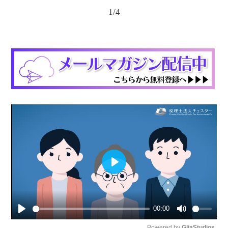
1
/
4
Play
00:00
Play
Mute
Powered by 
GliaStudios