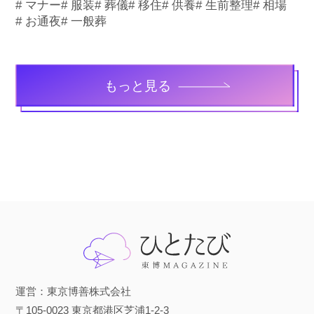
# マナー
# 服装
# 葬儀
# 移住
# 供養
# 生前整理
# 相場
# お通夜
# 一般葬
もっと見る
運営：東京博善株式会社
〒105-0023 東京都港区芝浦1-2-3