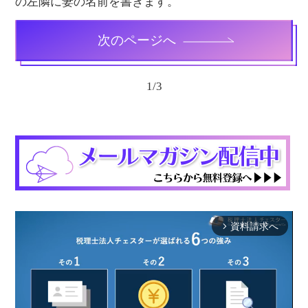
の左隣に妻の名前を書きます。
次のページへ
1
/
3
資料請求へ
arrow_forward_ios