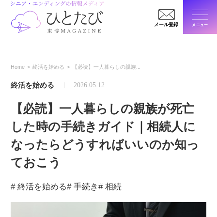
メール登録
メニュー
閉じ
Home
終活を始める
【必読】一人暮らしの親族...
終活を始める
2026.05.12
【必読】一人暮らしの親族が死亡
した時の手続きガイド｜相続人に
なったらどうすればいいのか知っ
ておこう
# 終活を始める
# 手続き
# 相続