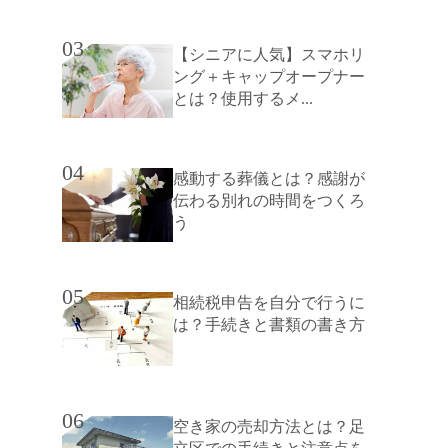
03
【シニアに人気】スマホリ
ング＋キャップオープナー
とは？使用するメ...
04
感動する葬儀とは？感謝が
伝わる別れの時間をつくろ
う
05
相続税申告を自分で行うに
は？手続きと書類の書き方
06
空き家の売却方法とは？足