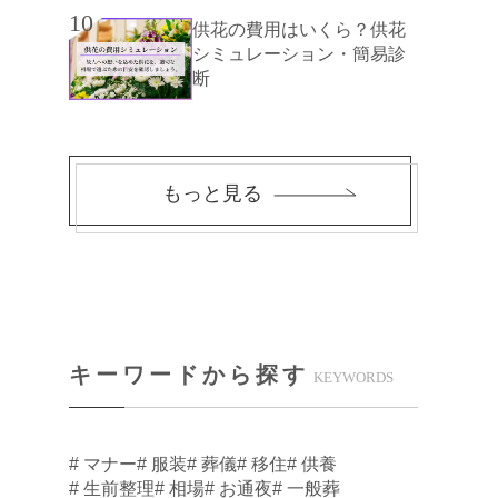
10
供花の費用はいくら？供花
シミュレーション・簡易診
断
もっと見る
キーワードから探す
KEYWORDS
# マナー
# 服装
# 葬儀
# 移住
# 供養
# 生前整理
# 相場
# お通夜
# 一般葬