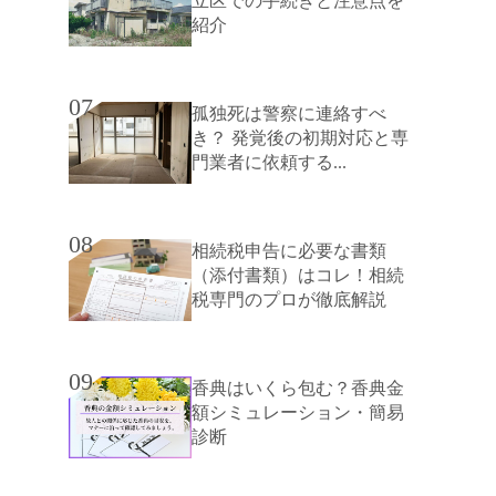
立区での手続きと注意点を
紹介
07
孤独死は警察に連絡すべ
き？ 発覚後の初期対応と専
門業者に依頼する...
08
相続税申告に必要な書類
（添付書類）はコレ！相続
税専門のプロが徹底解説
09
香典はいくら包む？香典金
額シミュレーション・簡易
診断