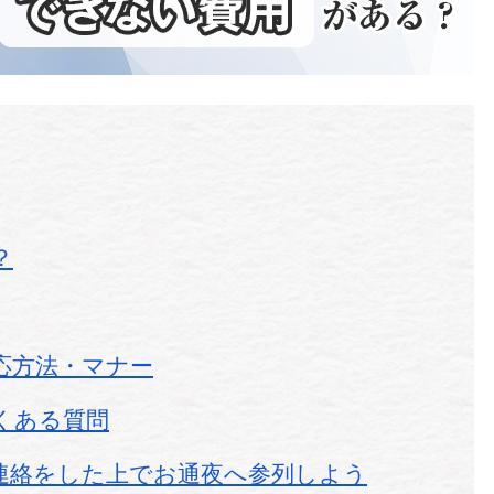
？
応方法・マナー
くある質問
連絡をした上でお通夜へ参列しよう