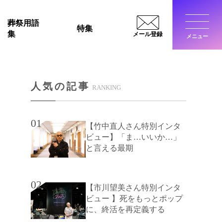
葬祭用語
特集
集
メール登録
メニュー
閉じ
人気の記事
RANKING
01
【竹中直人さん特別インタ
ビュー】「ま…いいか…」
と言える最期
02
【市川望美さん特別インタ
ビュー 】死をもっとポップ
に、終活を再定義する