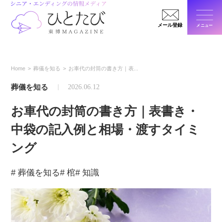
メール登録
メニュー
閉じ
Home
葬儀を知る
お車代の封筒の書き方｜表...
葬儀を知る
2026.06.12
お車代の封筒の書き方｜表書き・
中袋の記入例と相場・渡すタイミ
ング
# 葬儀を知る
# 棺
# 知識