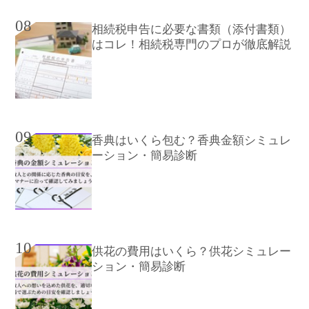
08
相続税申告に必要な書類（添付書類）
はコレ！相続税専門のプロが徹底解説
09
香典はいくら包む？香典金額シミュレ
ーション・簡易診断
10
供花の費用はいくら？供花シミュレー
ション・簡易診断