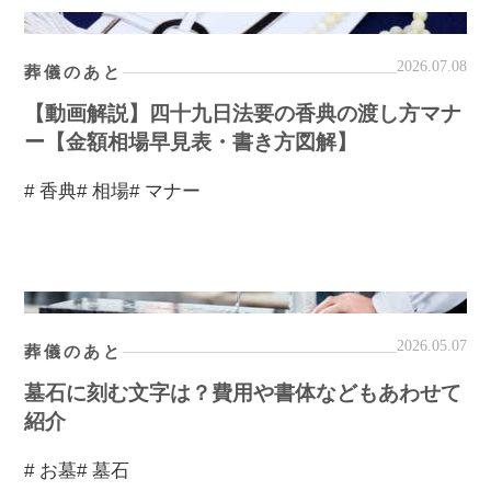
2026.07.08
葬儀のあと
【動画解説】四十九日法要の香典の渡し方マナ
ー【金額相場早見表・書き方図解】
# 香典
# 相場
# マナー
2026.05.07
葬儀のあと
墓石に刻む文字は？費用や書体などもあわせて
紹介
# お墓
# 墓石