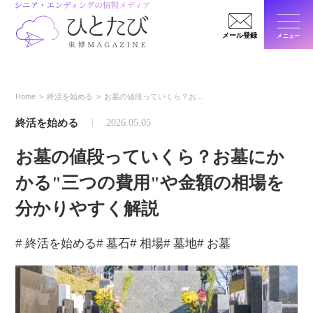
メール登録
メニュー
閉じ
Home
終活を始める
お墓の値段っていくら？お...
終活を始める
2026.05.05
お墓の値段っていくら？お墓にか
かる"三つの費用"や金額の相場を
分かりやすく解説
# 終活を始める
# 墓石
# 相場
# 墓地
# お墓