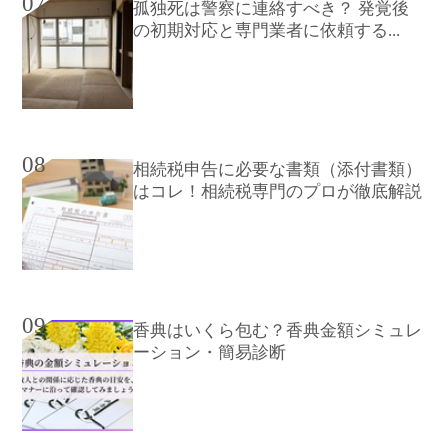
07
孤独死は警察に連絡すべき？ 発覚後
の初期対応と専門業者に依頼する...
08
相続税申告に必要な書類（添付書類）
はコレ！相続税専門のプロが徹底解説
09
香典はいくら包む？香典金額シミュレ
ーション・簡易診断