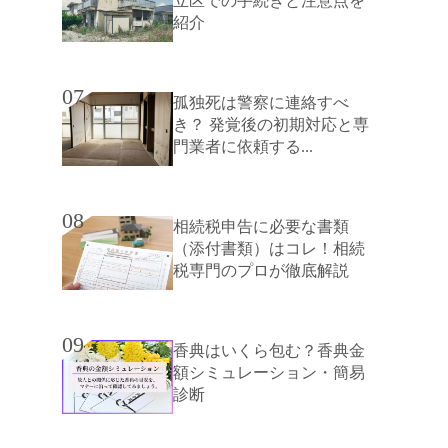
立区での手続きと注意点を
紹介
07
孤独死は警察に連絡すべ
き？ 発覚後の初期対応と専
門業者に依頼する...
08
相続税申告に必要な書類
（添付書類）はコレ！相続
税専門のプロが徹底解説
09
香典はいくら包む？香典金
額シミュレーション・簡易
診断