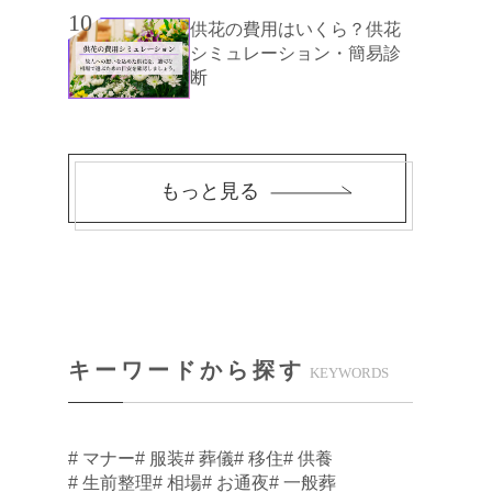
10
供花の費用はいくら？供花
シミュレーション・簡易診
断
もっと見る
キーワードから探す
KEYWORDS
# マナー
# 服装
# 葬儀
# 移住
# 供養
# 生前整理
# 相場
# お通夜
# 一般葬