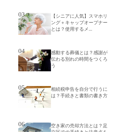
03
【シニアに人気】スマホリ
ング＋キャップオープナー
とは？使用するメ...
04
感動する葬儀とは？感謝が
伝わる別れの時間をつくろ
う
05
相続税申告を自分で行うに
は？手続きと書類の書き方
06
空き家の売却方法とは？足