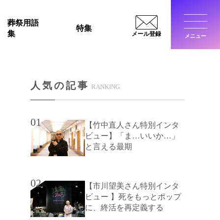
葬祭用語
特集
集
メール登録
メニュー
閉じ
人気の記事
RANKING
01
【竹中直人さん特別インタ
ビュー】「ま…いいか…」
と言える最期
02
【市川望美さん特別インタ
ビュー 】死をもっとポップ
に、終活を再定義する