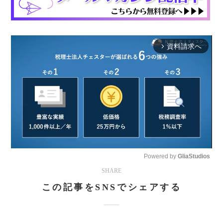
資料請求へ
arrow_forward_ios
Powered by 
GliaStudios
SHARE
Mute
この記事をSNSでシェアする