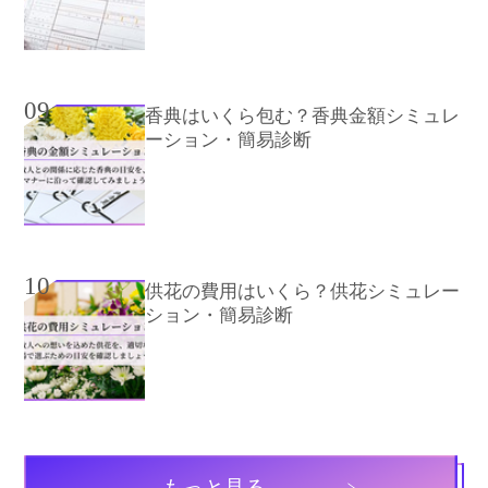
09
香典はいくら包む？香典金額シミュレ
ーション・簡易診断
10
供花の費用はいくら？供花シミュレー
ション・簡易診断
もっと見る