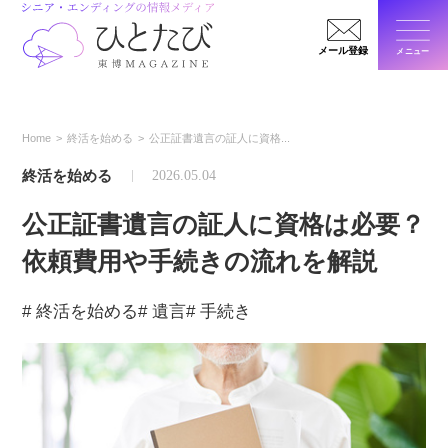
メール登録
メニュー
閉じ
Home
終活を始める
公正証書遺言の証人に資格...
終活を始める
2026.05.04
公正証書遺言の証人に資格は必要？
依頼費用や手続きの流れを解説
# 終活を始める
# 遺言
# 手続き