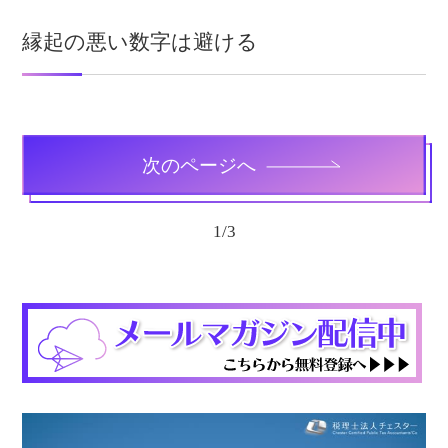
縁起の悪い数字は避ける
次のページへ
1
/
3