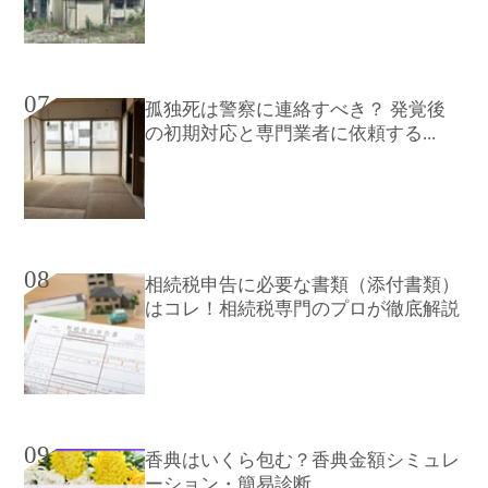
07
孤独死は警察に連絡すべき？ 発覚後
の初期対応と専門業者に依頼する...
08
相続税申告に必要な書類（添付書類）
はコレ！相続税専門のプロが徹底解説
09
香典はいくら包む？香典金額シミュレ
ーション・簡易診断