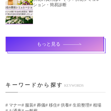
ション・簡易診断
もっと見る
キーワードから探す
KEYWORDS
# マナー
# 服装
# 葬儀
# 移住
# 供養
# 生前整理
# 相場
# お通夜
# 一般葬