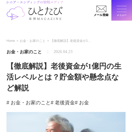
メール登録
メニュー
閉じ
Home
お金・お家のこと
【徹底解説】老後資金が1...
お金・お家のこと
2026.04.23
【徹底解説】老後資金が1億円の生
活レベルとは？貯金額や懸念点な
ど解説
# お金・お家のこと
# 老後資金
# お金