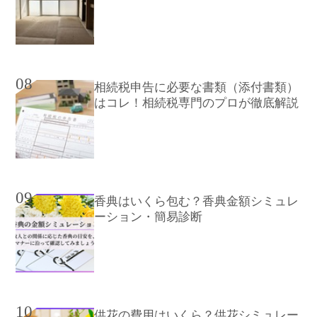
08
相続税申告に必要な書類（添付書類）
はコレ！相続税専門のプロが徹底解説
09
香典はいくら包む？香典金額シミュレ
ーション・簡易診断
10
供花の費用はいくら？供花シミュレー