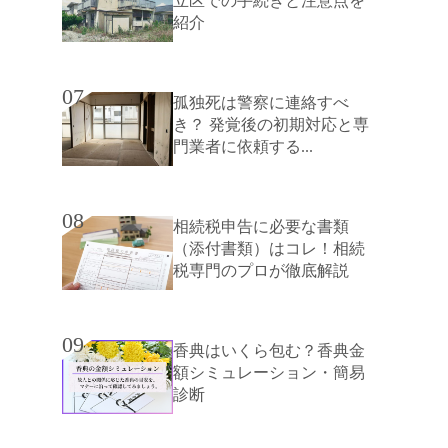
立区での手続きと注意点を
紹介
07
孤独死は警察に連絡すべ
き？ 発覚後の初期対応と専
門業者に依頼する...
08
相続税申告に必要な書類
（添付書類）はコレ！相続
税専門のプロが徹底解説
09
香典はいくら包む？香典金
額シミュレーション・簡易
診断