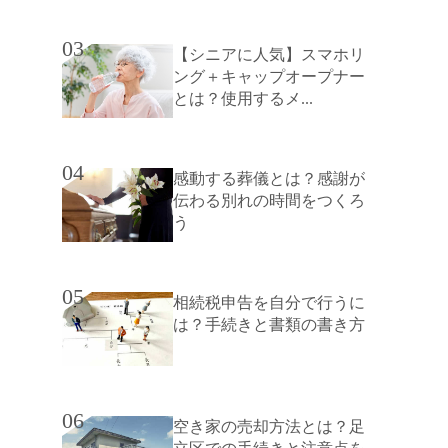
03
【シニアに人気】スマホリ
ング＋キャップオープナー
とは？使用するメ...
04
感動する葬儀とは？感謝が
伝わる別れの時間をつくろ
う
05
相続税申告を自分で行うに
は？手続きと書類の書き方
06
空き家の売却方法とは？足