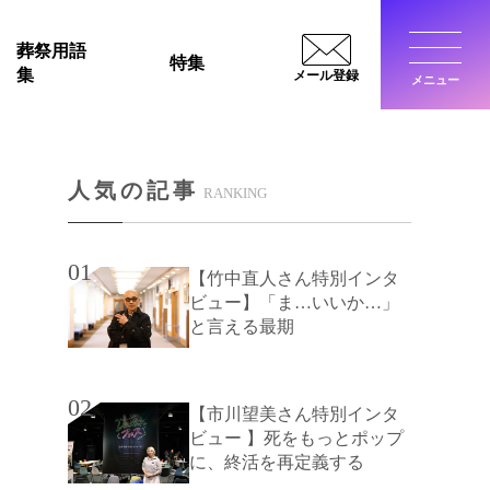
葬祭用語
特集
集
メール登録
メニュー
閉じ
人気の記事
RANKING
01
【竹中直人さん特別インタ
ビュー】「ま…いいか…」
と言える最期
02
【市川望美さん特別インタ
ビュー 】死をもっとポップ
に、終活を再定義する