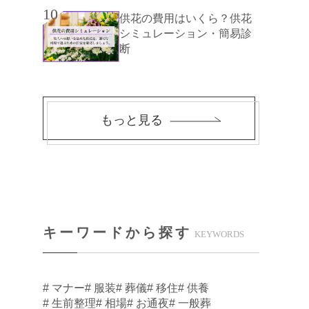
10
供花の費用はいくら？供花
シミュレーション・簡易診
断
もっと見る
キーワードから探す
KEYWORDS
# マナー
# 服装
# 葬儀
# 移住
# 供養
# 生前整理
# 相場
# お通夜
# 一般葬