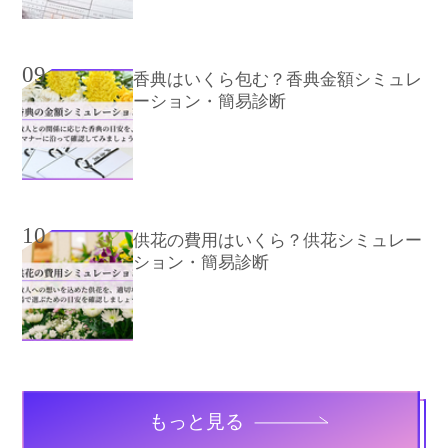
09
香典はいくら包む？香典金額シミュレ
ーション・簡易診断
10
供花の費用はいくら？供花シミュレー
ション・簡易診断
もっと見る