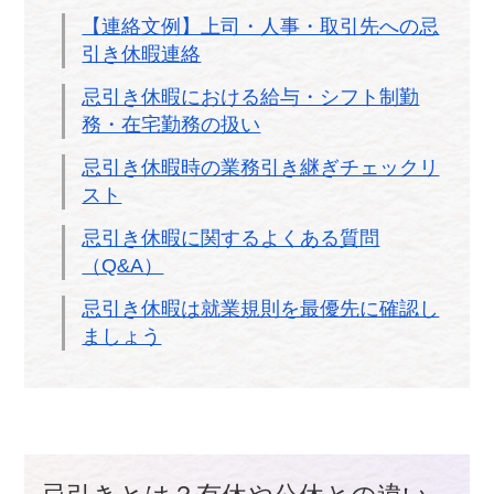
【連絡文例】上司・人事・取引先への忌
引き休暇連絡
忌引き休暇における給与・シフト制勤
務・在宅勤務の扱い
忌引き休暇時の業務引き継ぎチェックリ
スト
忌引き休暇に関するよくある質問
（Q&A）
忌引き休暇は就業規則を最優先に確認し
ましょう