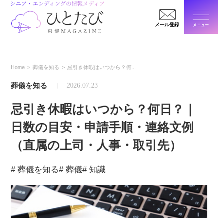
メール登録
メニュー
閉じ
Home
葬儀を知る
忌引き休暇はいつから？何...
葬儀を知る
2026.07.23
忌引き休暇はいつから？何日？｜
日数の目安・申請手順・連絡文例
（直属の上司・人事・取引先）
# 葬儀を知る
# 葬儀
# 知識