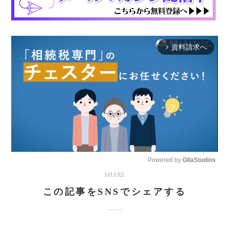
資料請求へ
arrow_forward_ios
Powered by 
GliaStudios
SHARE
Mute
この記事をSNSでシェアする