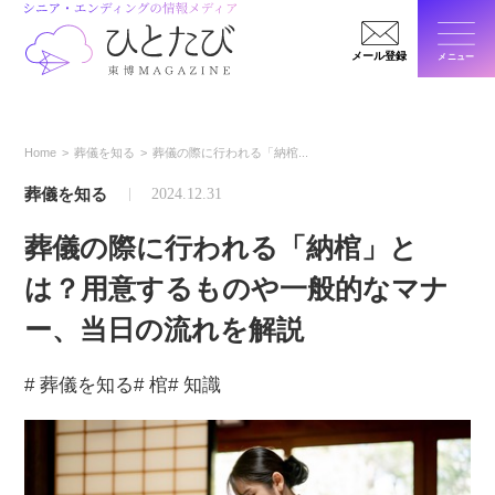
メール登録
メニュー
閉じ
Home
葬儀を知る
葬儀の際に行われる「納棺...
葬儀を知る
2024.12.31
葬儀の際に行われる「納棺」と
は？用意するものや一般的なマナ
ー、当日の流れを解説
# 葬儀を知る
# 棺
# 知識