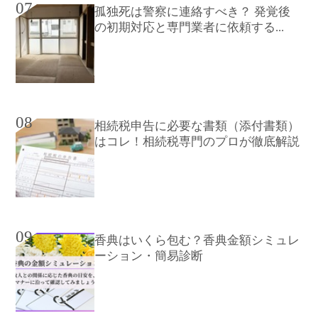
07
孤独死は警察に連絡すべき？ 発覚後
の初期対応と専門業者に依頼する...
08
相続税申告に必要な書類（添付書類）
はコレ！相続税専門のプロが徹底解説
09
香典はいくら包む？香典金額シミュレ
ーション・簡易診断