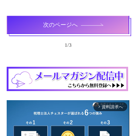
次のページへ
1
/
3
資料請求へ
arrow_forward_ios