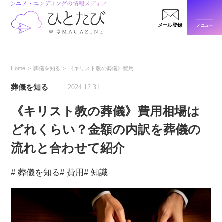
メール登録
メニュー
閉じ
Home
葬儀を知る
《キリスト教の葬儀》費用...
葬儀を知る
2024.12.31
《キリスト教の葬儀》費用相場は
どれくらい？金額の内訳を葬儀の
流れと合わせて紹介
# 葬儀を知る
# 費用
# 知識