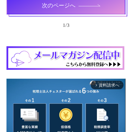
次のページへ
1
/
3
資料請求へ
arrow_forward_ios