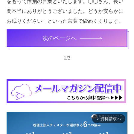
をもって惜別の言葉といたします。◯◯さん、長い
間本当にありがとうございました。どうか安らかに
お眠りください」といった言葉で締めくくります。
次のページへ
1
/
3
資料請求へ
arrow_forward_ios