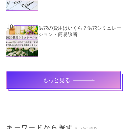
10
供花の費用はいくら？供花シミュレー
ション・簡易診断
もっと見る
キーワードから探す
KEYWORDS