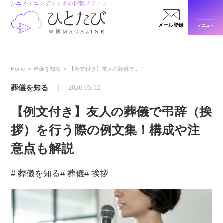
メール登録
メニュー
閉じ
Home
葬儀を知る
【例文付き】友人の葬儀で...
葬儀を知る
2026.05.12
【例文付き】友人の葬儀で弔辞️（挨
拶）を行う際の例文集！構成や注
意点も解説
# 葬儀を知る
# 葬儀
# 挨拶