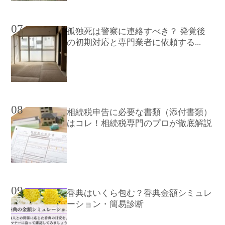
07
孤独死は警察に連絡すべき？ 発覚後
の初期対応と専門業者に依頼する...
08
相続税申告に必要な書類（添付書類）
はコレ！相続税専門のプロが徹底解説
09
香典はいくら包む？香典金額シミュレ
ーション・簡易診断