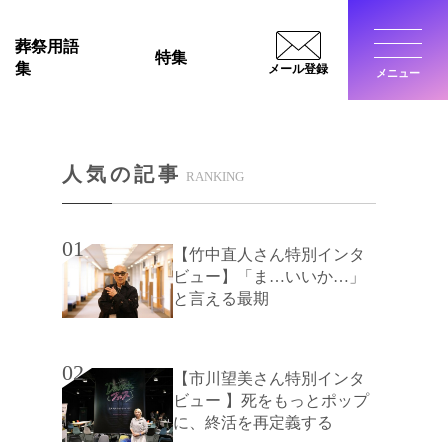
葬祭用語
特集
集
メール登録
メニュー
閉じ
人気の記事
RANKING
01
【竹中直人さん特別インタ
ビュー】「ま…いいか…」
と言える最期
02
【市川望美さん特別インタ
ビュー 】死をもっとポップ
に、終活を再定義する