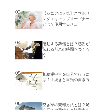
03
【シニアに人気】スマホリ
ング＋キャップオープナー
とは？使用するメ...
04
感動する葬儀とは？感謝が
伝わる別れの時間をつくろ
う
05
相続税申告を自分で行うに
は？手続きと書類の書き方
06
空き家の売却方法とは？足