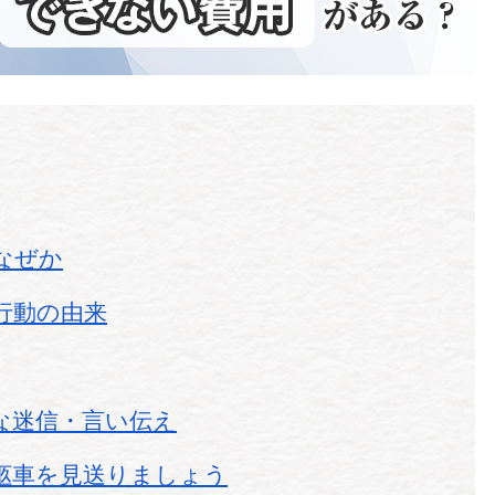
なぜか
行動の由来
な迷信・言い伝え
柩車を見送りましょう