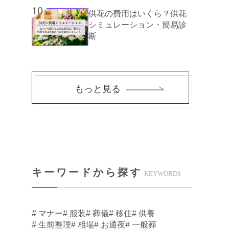
10
供花の費用はいくら？供花
シミュレーション・簡易診
断
もっと見る
キーワードから探す
KEYWORDS
# マナー
# 服装
# 葬儀
# 移住
# 供養
# 生前整理
# 相場
# お通夜
# 一般葬