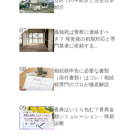
立区での手続きと注意点を
紹介
07
孤独死は警察に連絡すべ
き？ 発覚後の初期対応と専
門業者に依頼する...
08
相続税申告に必要な書類
（添付書類）はコレ！相続
税専門のプロが徹底解説
09
香典はいくら包む？香典金
額シミュレーション・簡易
診断