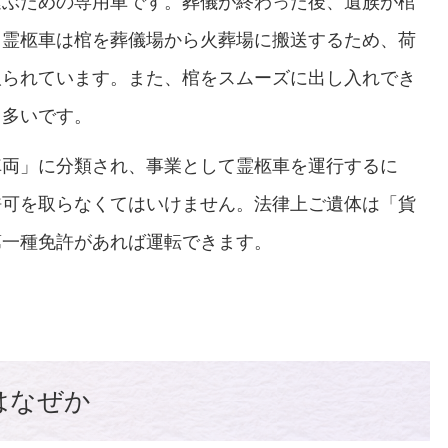
運ぶための専用車です。葬儀が終わった後、遺族が棺
。霊柩車は棺を葬儀場から火葬場に搬送するため、荷
取られています。また、棺をスムーズに出し入れでき
も多いです。
車両」に分類され、事業として霊柩車を運行するに
許可を取らなくてはいけません。法律上ご遺体は「貨
第一種免許があれば運転できます。
はなぜか