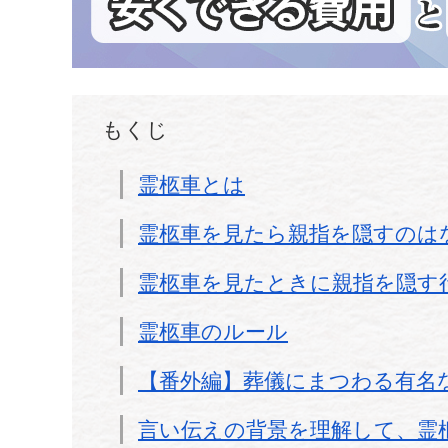
もくじ
霊柩車とは
霊柩車を見たら親指を隠すのは
霊柩車を見たときに親指を隠す
霊柩車のルール
【番外編】葬儀にまつわる有名
言い伝えの背景を理解して、霊