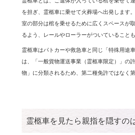
霊柩車とは、ご遺体が入っている棺を乗せて
を担ぎ、霊柩車に乗せて火葬場へ出発します
室の部分は棺を乗せるために広くスペースが
るよう、レールやローラーがついていること
霊柩車はパトカーや救急車と同じ「特殊用途
は、「一般貨物運送事業（霊柩車限定）」の
物」に分類されるため、第二種免許ではなく
霊柩車を見たら親指を隠すの