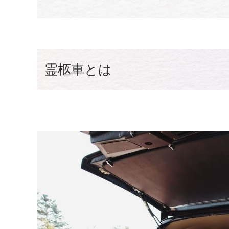
霊柩車とは