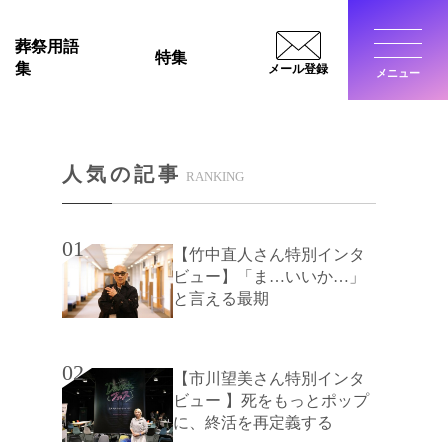
葬祭用語
特集
集
メール登録
メニュー
閉じ
人気の記事
RANKING
01
【竹中直人さん特別インタ
ビュー】「ま…いいか…」
と言える最期
02
【市川望美さん特別インタ
ビュー 】死をもっとポップ
に、終活を再定義する