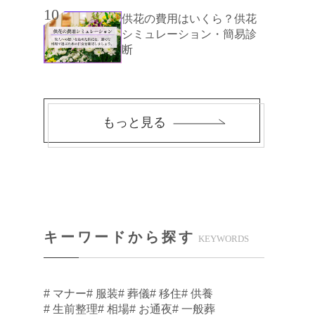
10
供花の費用はいくら？供花
シミュレーション・簡易診
断
もっと見る
キーワードから探す
KEYWORDS
# マナー
# 服装
# 葬儀
# 移住
# 供養
# 生前整理
# 相場
# お通夜
# 一般葬