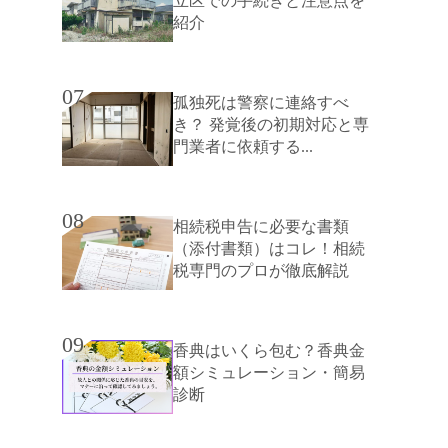
立区での手続きと注意点を
紹介
07
孤独死は警察に連絡すべ
き？ 発覚後の初期対応と専
門業者に依頼する...
08
相続税申告に必要な書類
（添付書類）はコレ！相続
税専門のプロが徹底解説
09
香典はいくら包む？香典金
額シミュレーション・簡易
診断