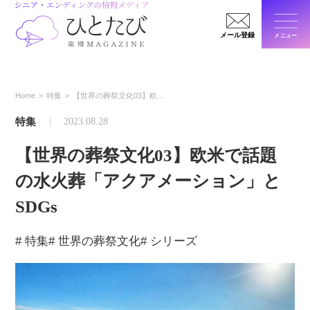
メール登録
メニュー
閉じ
Home
特集
【世界の葬祭文化03】欧...
特集
2023.08.28
【世界の葬祭文化03】欧米で話題
の水火葬「アクアメーション」と
SDGs
# 特集
# 世界の葬祭文化
# シリーズ