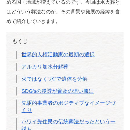
める国・地域が増えているのです。今回は水火葬と
はどういう葬法なのか、その背景や発展の経緯を含
めて紹介していきます。
もくじ
世界的人権活動家の最期の選択
アルカリ加水分解葬
火ではなく“水”で遺体を分解
SDG'sの浸透が普及の追い風に
先駆的事業者のポジティブなイメージづ
くり
ハワイ先住民の伝統葬法だったという一
説も