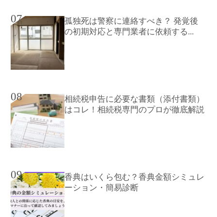
07
孤独死は警察に連絡すべき？ 発覚後
の初期対応と専門業者に依頼する...
08
相続税申告に必要な書類（添付書類）
はコレ！相続税専門のプロが徹底解説
09
香典はいくら包む？香典金額シミュレ
ーション・簡易診断