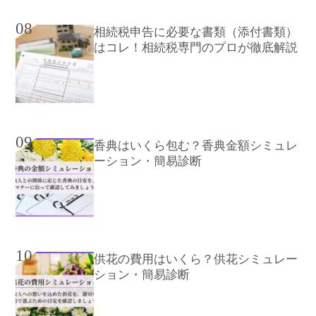
08
相続税申告に必要な書類（添付書類）
はコレ！相続税専門のプロが徹底解説
09
香典はいくら包む？香典金額シミュレ
ーション・簡易診断
10
供花の費用はいくら？供花シミュレー
ション・簡易診断