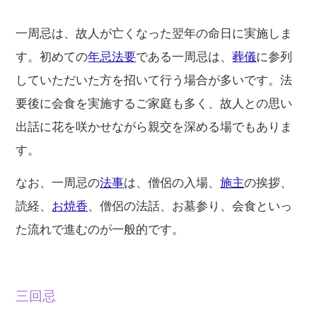
一周忌は、故人が亡くなった翌年の命日に実施しま
す。初めての
年忌法要
である一周忌は、
葬儀
に参列
していただいた方を招いて行う場合が多いです。法
要後に会食を実施するご家庭も多く、故人との思い
出話に花を咲かせながら親交を深める場でもありま
す。
なお、一周忌の
法事
は、僧侶の入場、
施主
の挨拶、
読経、
お焼香
、僧侶の法話、お墓参り、会食といっ
た流れで進むのが一般的です。
三回忌