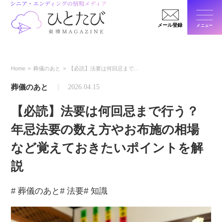
メール登録
メニュー
閉じ
Home
葬儀のあと
【必読】法要は何回忌まで...
葬儀のあと
2026.04.15
【必読】法要は何回忌まで行う？
年忌法要の数え方やお布施の相場
など覚えておきたいポイントを解
説
# 葬儀のあと
# 法要
# 知識