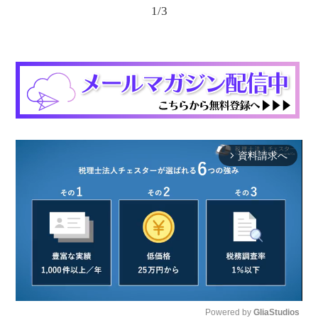
1
/
3
資料請求へ
arrow_forward_ios
Powered by 
GliaStudios