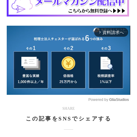
資料請求へ
arrow_forward_ios
Powered by 
GliaStudios
SHARE
Mute
この記事をSNSでシェアする