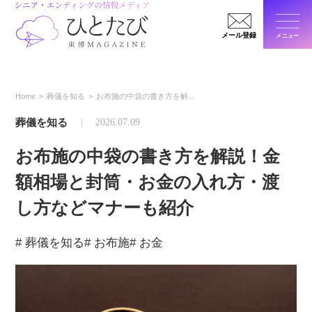
メール登録
メニュー
閉じ
Home
葬儀を知る
お布施の中袋の書き方を解...
葬儀を知る
2026.07.09
お布施の中袋の書き方を解説！金
額相場と封筒・お金の入れ方・渡
し方などマナーも紹介
# 葬儀を知る
# お布施
# お金