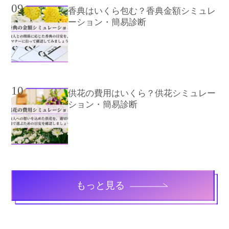
09
香典はいくら包む？香典金額シミュレ
ーション・簡易診断
10
供花の費用はいくら？供花シミュレー
ション・簡易診断
もっと見る