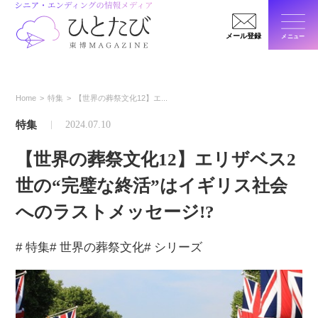
メール登録
メニュー
閉じ
Home
特集
【世界の葬祭文化12】エ...
特集
2024.07.10
【世界の葬祭文化12】エリザベス2
世の“完璧な終活”はイギリス社会
へのラストメッセージ!?
# 特集
# 世界の葬祭文化
# シリーズ