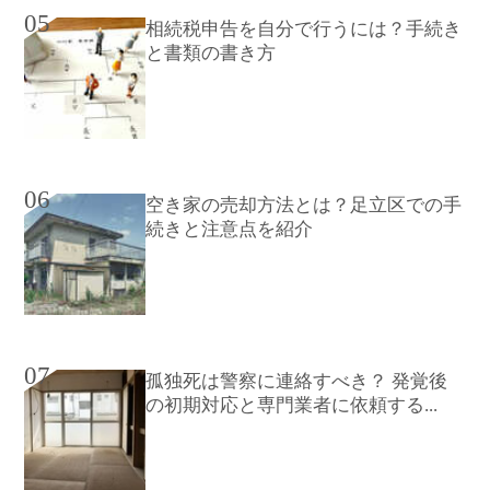
05
相続税申告を自分で行うには？手続き
と書類の書き方
06
空き家の売却方法とは？足立区での手
続きと注意点を紹介
07
孤独死は警察に連絡すべき？ 発覚後
の初期対応と専門業者に依頼する...