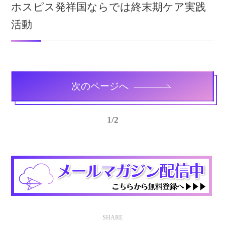
ホスピス発祥国ならでは終末期ケア実践
活動
次のページへ
1
/
2
SHARE