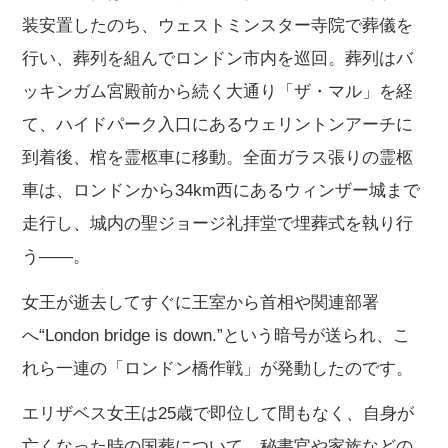
装安置したのち、ウェストミンスター寺院で葬儀を
行い、葬列を組んでロンドン市内を巡回。葬列はバ
ッキンガム宮殿前から続く大通り「ザ・マル」を経
て、ハイドパーク入口にあるウェリントンアーチに
到着後、棺を霊柩車に移動。全面ガラス張りの霊柩
車は、ロンドンから34km西にあるウィンザー城まで
走行し、城内の聖ジョージ礼拝堂で埋葬式を執り行
う――。
女王が逝去してすぐに王室から首相や関連部署
へ“London bridge is down.”という暗号が送られ、こ
れら一連の「ロンドン橋作戦」が発動したのです。
エリザベス女王は25歳で即位して間もなく、自身が
亡くなった時の国葬について、秘書官や家族などの