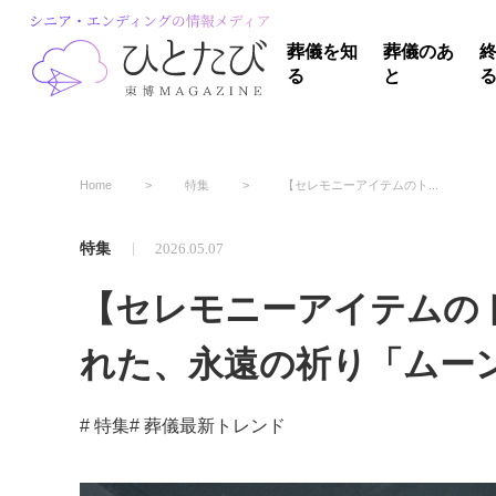
葬儀を知
葬儀のあ
る
と
Home
特集
【セレモニーアイテムのト...
特集
2026.05.07
【セレモニーアイテムの
れた、永遠の祈り「ムー
# 特集
# 葬儀最新トレンド