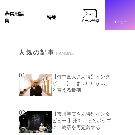
葬祭用語
特集
集
メール登録
メニュー
閉じ
人気の記事
RANKING
01
【竹中直人さん特別インタ
ビュー】「ま…いいか…」
と言える最期
02
【市川望美さん特別インタ
ビュー 】死をもっとポップ
に、終活を再定義する