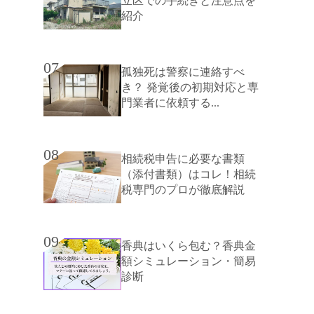
立区での手続きと注意点を
紹介
07
孤独死は警察に連絡すべ
き？ 発覚後の初期対応と専
門業者に依頼する...
08
相続税申告に必要な書類
（添付書類）はコレ！相続
税専門のプロが徹底解説
09
香典はいくら包む？香典金
額シミュレーション・簡易
診断