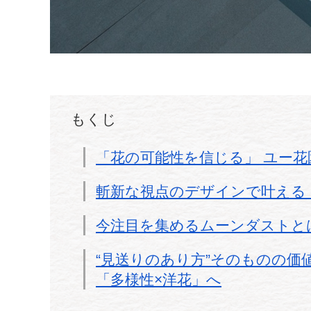
もくじ
「花の可能性を信じる」 ユー
斬新な視点のデザインで叶える
今注目を集めるムーンダストと
“見送りのあり方”そのものの価
「多様性×洋花」へ