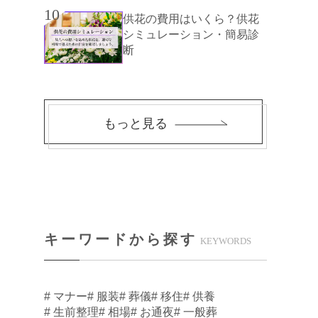
10
供花の費用はいくら？供花
シミュレーション・簡易診
断
もっと見る
キーワードから探す
KEYWORDS
# マナー
# 服装
# 葬儀
# 移住
# 供養
# 生前整理
# 相場
# お通夜
# 一般葬