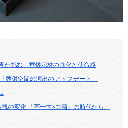
花園が挑む、葬儀花材の進化と使命感
 「葬儀空間の演出のアップデート」
は
値観の変化 「画一性×白菊」の時代から、