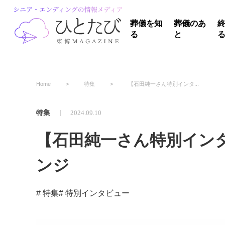
葬儀を知
葬儀のあ
る
と
Home
特集
【石田純一さん特別インタ...
特集
2024.09.10
【石田純一さん特別イン
ンジ
# 特集
# 特別インタビュー