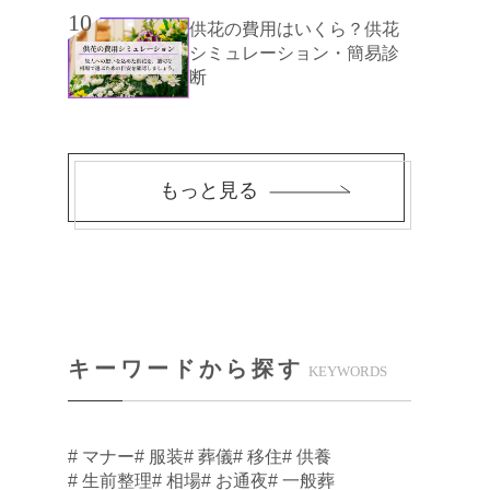
10
供花の費用はいくら？供花
シミュレーション・簡易診
断
もっと見る
キーワードから探す
KEYWORDS
# マナー
# 服装
# 葬儀
# 移住
# 供養
# 生前整理
# 相場
# お通夜
# 一般葬