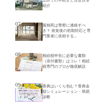
立区での手続きと注意点を
紹介
07
孤独死は警察に連絡すべ
き？ 発覚後の初期対応と専
門業者に依頼する...
08
相続税申告に必要な書類
（添付書類）はコレ！相続
税専門のプロが徹底解説
09
香典はいくら包む？香典金
額シミュレーション・簡易
診断