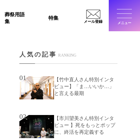
葬祭用語
特集
集
メール登録
メニュー
閉じ
人気の記事
RANKING
01
【竹中直人さん特別インタ
ビュー】「ま…いいか…」
と言える最期
02
【市川望美さん特別インタ
ビュー 】死をもっとポップ
に、終活を再定義する