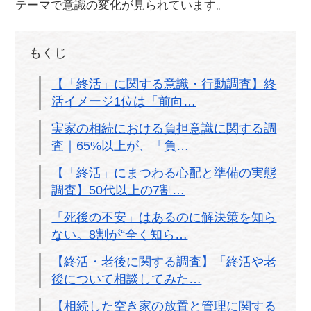
テーマで意識の変化が見られています。
もくじ
【「終活」に関する意識・行動調査】終
活イメージ1位は「前向…
実家の相続における負担意識に関する調
査｜65%以上が、「負…
【「終活」にまつわる心配と準備の実態
調査】50代以上の7割…
「死後の不安」はあるのに解決策を知ら
ない。8割が“全く知ら…
【終活・老後に関する調査】「終活や老
後について相談してみた…
【相続した空き家の放置と管理に関する