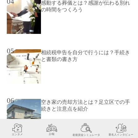
04
感動する葬儀とは？感謝が伝わる別れ
の時間をつくろう
05
相続税申告を自分で行うには？手続き
と書類の書き方
06
空き家の売却方法とは？足立区での手
続きと注意点を紹介
訃報
エンタメ
著名人インタビュー
老後資金シミュレータ