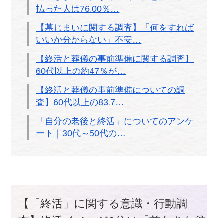
払った人は76.00％…
【墓じまいに関する調査】「何をすれば
いいか分からない」不安…
【終活と葬儀の事前準備に関する調査】
60代以上の約47％が…
【終活と葬儀の事前準備についての調
査】60代以上の83.7…
「自分の老後と終活」についてのアンケ
ート｜30代～50代の…
【「終活」に関する意識・行動調