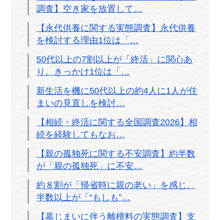
調査】空き家を放置して…
【永代供養に関する実態調査】永代供養
を検討する理由1位は「…
50代以上の7割以上が「終活」に関心あ
り。きっかけ1位は「…
新生活を機に50代以上の約4人に1人が住
まいの見直しを検討…
【相続・終活に関する全国調査2026】相
続を経験してもなお…
【親の孤独死に関する不安調査】約半数
が「親の孤独死」に不安…
約８割が「帰省時に親の老い」を感じ、
半数以上が「“もしも”…
【墓じまいに伴う離檀料の実態調査】支