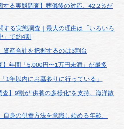
する実態調査】葬儀後の対応、42.2％が
関する実態調査｜最大の理由は「いろいろ
中」で約4割
】資産合計を把握するのは3割台
】年間「5,000円〜1万円未満」が最多
は「1年以内にお墓参りに行っている」
査】9割が“供養の多様化”を支持、海洋散
】自身の供養方法を意識し始める年齢、