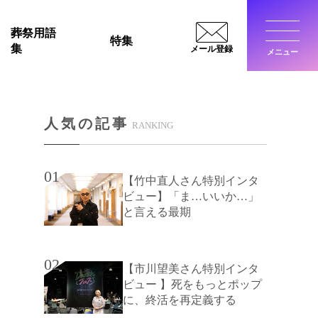
葬祭用語
特集
集
メール登録
メニュー
閉じ
人気の記事
RANKING
01
【竹中直人さん特別インタ
ビュー】「ま…いいか…」
と言える最期
02
【市川望美さん特別インタ
ビュー 】死をもっとポップ
に、終活を再定義する