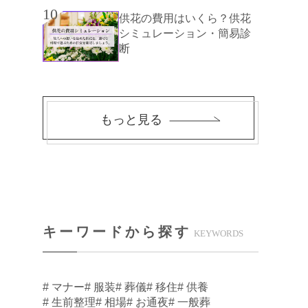
10
供花の費用はいくら？供花
シミュレーション・簡易診
断
もっと見る
キーワードから探す
KEYWORDS
# マナー
# 服装
# 葬儀
# 移住
# 供養
# 生前整理
# 相場
# お通夜
# 一般葬