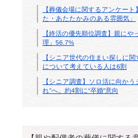
【葬儀会場に関するアンケート
た・あたたかみのある雰囲気」
【終活の優先順位調査】親にや
理」56.7%
【シニア世代の住まい探しに関
について考えている人は6割
【シニア調査】ソロ活に向かうシ
れ”へ。約4割に“卒婚”意向