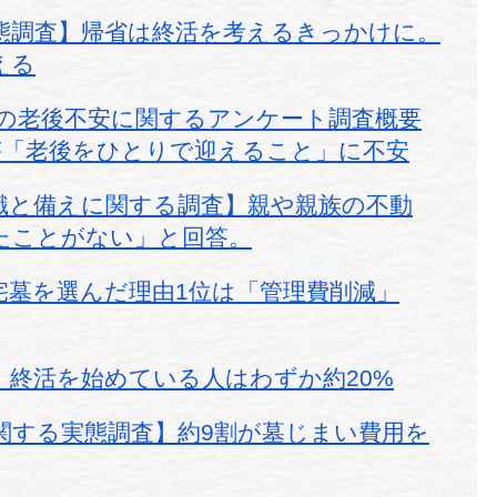
態調査】帰省は終活を考えるきっかけに。
える
の老後不安に関するアンケート調査概要
が「老後をひとりで迎えること」に不安
識と備えに関する調査】親や親族の不動
たことがない」と回答。
宅墓を選んだ理由1位は「管理費削減」
】終活を始めている人はわずか約20%
関する実態調査】約9割が墓じまい費用を