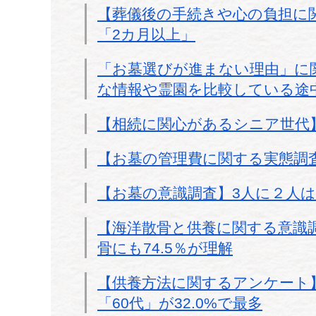
【葬儀後の手続きや心の負担に関
「2カ月以上」
「お墓選びが進まない理由」に
な情報や霊園を比較している途
【相続に関心があるシニア世代
【お墓の管理費に関する実態調査
【お墓の意識調査】3人に２人
【海洋散骨と供養に関する意識調
骨にも74.5％が理解
【供養方法に関するアンケート
「60代」が32.0%で最多