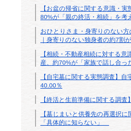
【お盆の帰省に関する意識・実
80%が「親の終活・相続」を考
おひとりさま・身寄りのない方
｜身寄りのない独身者の約7割
【相続・不動産相続に対する意
産、約70%が「家族で話し合っ
【自宅墓に関する実態調査】自
40.00％
【終活と生前準備に関する調査
【墓じまいと供養先の再選択に
「具体的に知らない」