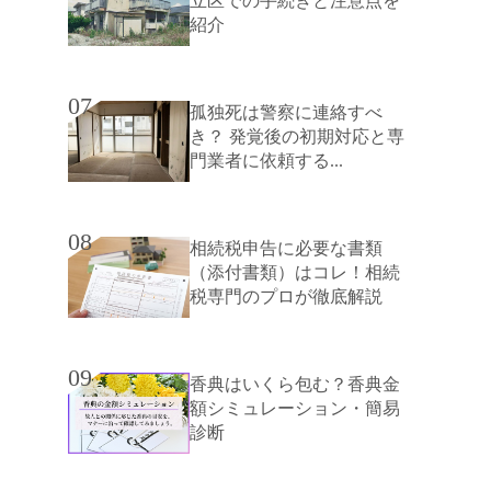
立区での手続きと注意点を
紹介
07
孤独死は警察に連絡すべ
き？ 発覚後の初期対応と専
門業者に依頼する...
08
相続税申告に必要な書類
（添付書類）はコレ！相続
税専門のプロが徹底解説
09
香典はいくら包む？香典金
額シミュレーション・簡易
診断