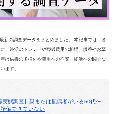
る最新の調査データをまとめました。 本記事では、各
とに、終活のトレンドや葬儀費用の相場、供養やお墓
近年は供養の多様化や費用への不安、終活への関心な
ています。
識実態調査】親または配偶者がいる50代〜
を準備できていない