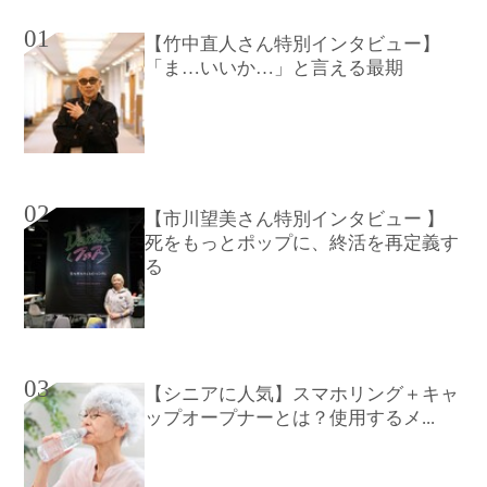
01
【竹中直人さん特別インタビュー】
「ま…いいか…」と言える最期
02
【市川望美さん特別インタビュー 】
死をもっとポップに、終活を再定義す
る
03
【シニアに人気】スマホリング＋キャ
ップオープナーとは？使用するメ...