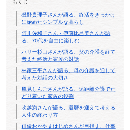
もくじ
磯野貴理子さんが語る、終活をきっかけ
に始めたシンプルな暮らし
阿川佐和子さん・伊藤比呂美さんが語
る、70代を自由に楽しむ…
ハリー杉山さんが語る、父の介護を経て
考えた終活と家族の対話
林家三平さんが語る、母の介護を通して
考えた対話の大切さ
風見しんごさんが語る、遠距離介護でた
どり着いた家族の役割
吹越満さんが語る、還暦を迎えて考える
人生の終わり方
俳優おかやまはじめさんが目指す、仕事