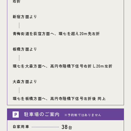
右折
新宿方面より
青梅街道を荻窪方面へ、環七を超え20m先左折
板橋方面より
環七を大森方面へ、高円寺陸橋下信号右折し20m左折
大森方面より
環七を板橋方面へ、高円寺陸橋下信号左折後 同上
駐車場のご案内
※予約制ではありません
38
自家用車
台