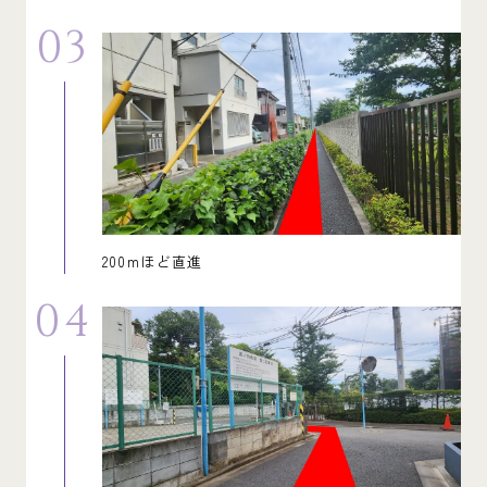
03
200mほど直進
04