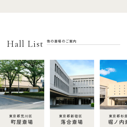
Hall List
他の斎場のご案内
東京都荒川区
東京都新宿区
東京都杉
町屋斎場
落合斎場
堀ノ内