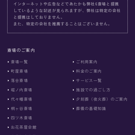
インターネットや広告などであたかも弊社6斎場と提携
しているような記述が見られますが、弊社は特定の会社
と提携はしておりません。
また、特定の会社を推薦することはございません。
斎場のご案内
斎場一覧
ご利用案内
町屋斎場
料金のご案内
落合斎場
サービス一覧
堀ノ内斎場
施設での過ごし方
代々幡斎場
夕刻葬（夜火葬）のご案内
桐ヶ谷斎場
葬儀の基礎知識
四ツ木斎場
お花茶屋会館