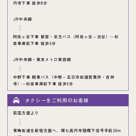
円寺下車 徒歩8分
JR中央線
阿佐ヶ谷下車 都営・京王バス（阿佐ヶ谷～渋谷）
─杉
並車庫前下車 徒歩3分
JR中央線・
東京メトロ東西線
中野下車 関東バス（中野～五日市街道営業所・吉祥
寺）
─杉並車庫前下車 徒歩3分
タクシーをご利用のお客様
荻窪方面より
青梅街道を新宿方面へ、環七高円寺陸橋下信号手前20m